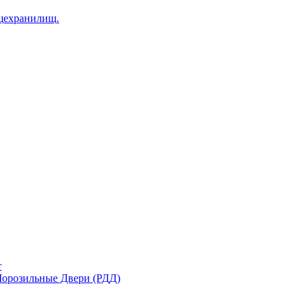
щехранилищ.
r
орозильные Двери (РДД)