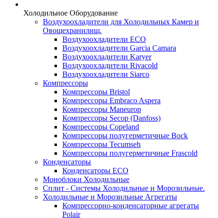
Холодильное Оборудование
Воздухоохладители для Холодильных Камер и
Овощехранилищ.
Воздухоохладители ECO
Воздухоохладители Garcia Camara
Воздухоохладители Karyer
Воздухоохладители Rivacold
Воздухоохладители Siarco
Компрессоры
Компрессоры Bristol
Компрессоры Embraco Aspera
Компрессоры Maneurop
Компрессоры Secop (Danfoss)
Компрессоры Copeland
Компрессоры полугерметичные Bock
Компрессоры Tecumseh
Компрессоры полугерметичные Frascold
Конденсаторы
Конденсаторы ECO
Моноблоки Холодильные
Сплит - Системы Холодильные и Морозильные.
Холодильные и Морозильные Агрегаты
Компрессорно-конденсаторные агрегаты
Polair