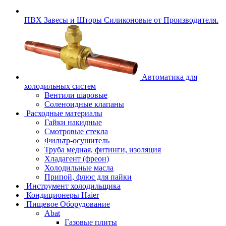
ПВХ Завесы и Шторы Силиконовые от Производителя.
Автоматика для
холодильных систем
Вентили шаровые
Соленоидные клапаны
Расходные материалы
Гайки накидные
Смотровые стекла
Фильтр-осушитель
Труба медная, фитинги, изоляция
Хладагент (фреон)
Холодильные масла
Припой, флюс для пайки
Инструмент холодильщика
Кондиционеры Haier
Пищевое Оборудование
Abat
Газовые плиты