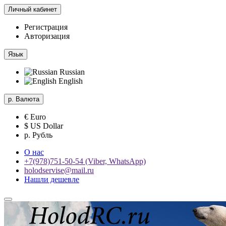
Личный кабинет
Регистрация
Авторизация
Язык
Russian
English
р.
Валюта
€ Euro
$ US Dollar
р. Рубль
О нас
+7(978)751-50-54 (Viber, WhatsApp)
holodservise@mail.ru
Нашли дешевле