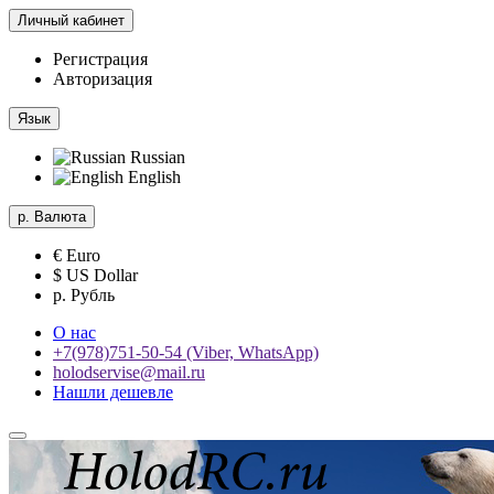
Личный кабинет
Регистрация
Авторизация
Язык
Russian
English
р.
Валюта
€ Euro
$ US Dollar
р. Рубль
О нас
+7(978)751-50-54 (Viber, WhatsApp)
holodservise@mail.ru
Нашли дешевле