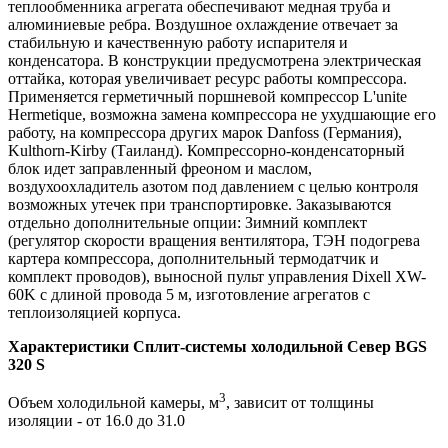
теплообменника агрегата обеспечивают медная труба и
алюминиевые ребра. Воздушное охлаждение отвечает за
стабильную и качественную работу испарителя и
конденсатора. В конструкции предусмотрена электрическая
оттайка, которая увеличивает ресурс работы компрессора.
Применяется герметичный поршневой компрессор L'unite
Hermetique, возможна замена компрессора не ухудшающие его
работу, на компрессора других марок Danfoss (Германия),
Kulthorn-Kirby (Таиланд). Компрессорно-конденсаторный
блок идет заправленный фреоном и маслом,
воздухоохладитель азотом под давлением с целью контроля
возможных утечек при транспортировке. Заказываются
отдельно дополнительные опции: Зимний комплект
(регулятор скорости вращения вентилятора, ТЭН подогрева
картера компрессора, дополнительный термодатчик и
комплект проводов), выносной пульт управления Dixell XW-
60K с длиной провода 5 м, изготовление агрегатов с
теплоизоляцией корпуса.
Характеристики Сплит-системы холодильной Север BGS
320 S
3
Объем холодильной камеры, м
, зависит от толщины
изоляции - от 16.0 до 31.0