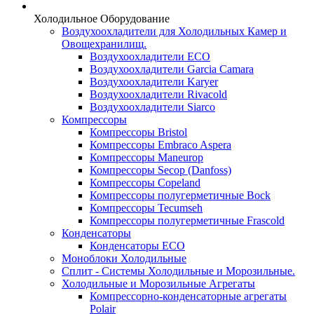
Холодильное Оборудование
Воздухоохладители для Холодильных Камер и
Овощехранилищ.
Воздухоохладители ECO
Воздухоохладители Garcia Camara
Воздухоохладители Karyer
Воздухоохладители Rivacold
Воздухоохладители Siarco
Компрессоры
Компрессоры Bristol
Компрессоры Embraco Aspera
Компрессоры Maneurop
Компрессоры Secop (Danfoss)
Компрессоры Copeland
Компрессоры полугерметичные Bock
Компрессоры Tecumseh
Компрессоры полугерметичные Frascold
Конденсаторы
Конденсаторы ECO
Моноблоки Холодильные
Сплит - Системы Холодильные и Морозильные.
Холодильные и Морозильные Агрегаты
Компрессорно-конденсаторные агрегаты
Polair