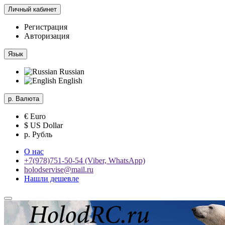
Личный кабинет
Регистрация
Авторизация
Язык
Russian
English
р.
Валюта
€ Euro
$ US Dollar
р. Рубль
О нас
+7(978)751-50-54 (Viber, WhatsApp)
holodservise@mail.ru
Нашли дешевле