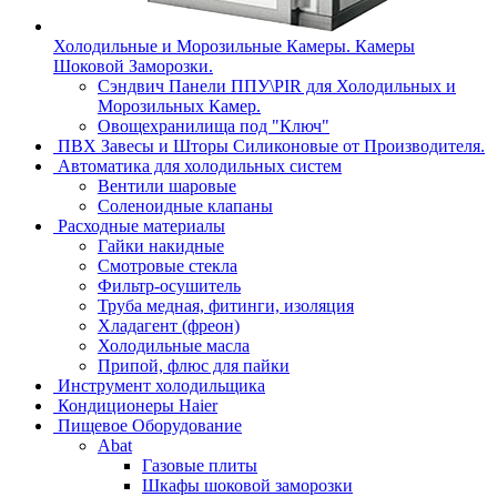
Холодильные и Морозильные Камеры. Камеры
Шоковой Заморозки.
Сэндвич Панели ППУ\PIR для Холодильных и
Морозильных Камер.
Овощехранилища под "Ключ"
ПВХ Завесы и Шторы Силиконовые от Производителя.
Автоматика для холодильных систем
Вентили шаровые
Соленоидные клапаны
Расходные материалы
Гайки накидные
Смотровые стекла
Фильтр-осушитель
Труба медная, фитинги, изоляция
Хладагент (фреон)
Холодильные масла
Припой, флюс для пайки
Инструмент холодильщика
Кондиционеры Haier
Пищевое Оборудование
Abat
Газовые плиты
Шкафы шоковой заморозки