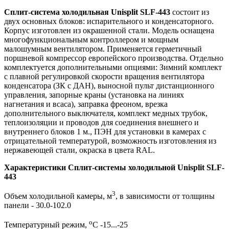
Сплит-система холодильная Unisplit SLF-443
состоит из
двух основных блоков: испарительного и конденсаторного.
Корпус изготовлен из окрашенной стали. Модель оснащена
многофункциональным контроллером и мощным
малошумным вентилятором. Применяется герметичный
поршневой компрессор европейского производства. Отдельно
комплектуется дополнительными опциями: Зимний комплект
с плавной регулировкой скорости вращения вентилятора
конденсатора (ЗК с ДАН), выносной пульт дистанционного
управления, запорные краны (установка на линиях
нагнетания и всаса), заправка фреоном, врезка
дополнительного выключателя, комплект медных трубок,
теплоизоляции и проводов для соединения внешнего и
внутреннего блоков 1 м., ПЭН для установки в камерах с
отрицательной температурой, возможность изготовления из
нержавеющей стали, окраска в цвета RAL.
Характеристики Сплит-системы холодильной Unisplit SLF-
443
3
Объем холодильной камеры, м
, в зависимости от толщины
панели - 30.0-102.0
о
Температурный режим,
С -15...-25