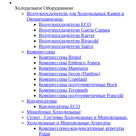
Холодильное Оборудование
Воздухоохладители для Холодильных Камер и
Овощехранилищ.
Воздухоохладители ECO
Воздухоохладители Garcia Camara
Воздухоохладители Karyer
Воздухоохладители Rivacold
Воздухоохладители Siarco
Компрессоры
Компрессоры Bristol
Компрессоры Embraco Aspera
Компрессоры Maneurop
Компрессоры Secop (Danfoss)
Компрессоры Copeland
Компрессоры полугерметичные Bock
Компрессоры Tecumseh
Компрессоры полугерметичные Frascold
Конденсаторы
Конденсаторы ECO
Моноблоки Холодильные
Сплит - Системы Холодильные и Морозильные.
Холодильные и Морозильные Агрегаты
Компрессорно-конденсаторные агрегаты
Polair