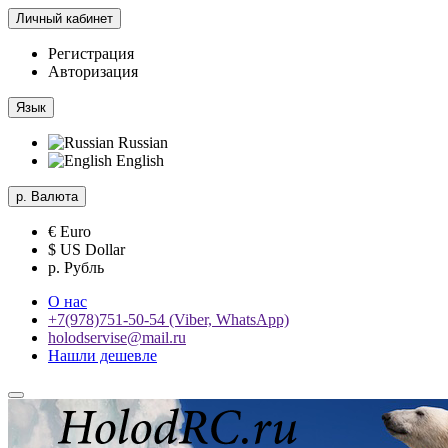
Личный кабинет
Регистрация
Авторизация
Язык
Russian
English
р.
Валюта
€ Euro
$ US Dollar
р. Рубль
О нас
+7(978)751-50-54 (Viber, WhatsApp)
holodservise@mail.ru
Нашли дешевле