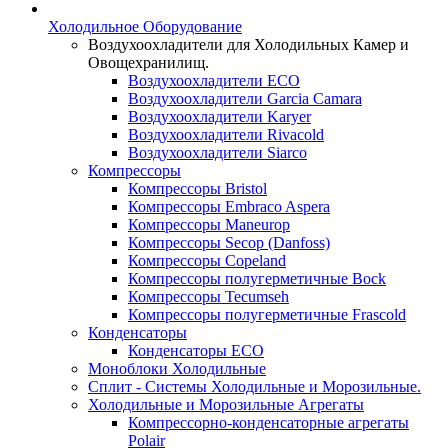
Холодильное Оборудование
Воздухоохладители для Холодильных Камер и
Овощехранилищ.
Воздухоохладители ECO
Воздухоохладители Garcia Camara
Воздухоохладители Karyer
Воздухоохладители Rivacold
Воздухоохладители Siarco
Компрессоры
Компрессоры Bristol
Компрессоры Embraco Aspera
Компрессоры Maneurop
Компрессоры Secop (Danfoss)
Компрессоры Copeland
Компрессоры полугерметичные Bock
Компрессоры Tecumseh
Компрессоры полугерметичные Frascold
Конденсаторы
Конденсаторы ECO
Моноблоки Холодильные
Сплит - Системы Холодильные и Морозильные.
Холодильные и Морозильные Агрегаты
Компрессорно-конденсаторные агрегаты
Polair