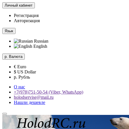
Личный кабинет
Регистрация
Авторизация
Язык
Russian
English
р.
Валюта
€ Euro
$ US Dollar
р. Рубль
О нас
+7(978)751-50-54 (Viber, WhatsApp)
holodservise@mail.ru
Нашли дешевле