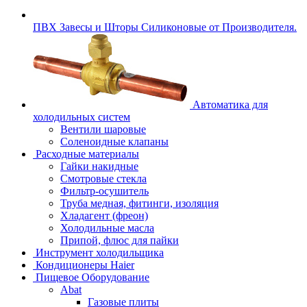
ПВХ Завесы и Шторы Силиконовые от Производителя.
Автоматика для
холодильных систем
Вентили шаровые
Соленоидные клапаны
Расходные материалы
Гайки накидные
Смотровые стекла
Фильтр-осушитель
Труба медная, фитинги, изоляция
Хладагент (фреон)
Холодильные масла
Припой, флюс для пайки
Инструмент холодильщика
Кондиционеры Haier
Пищевое Оборудование
Abat
Газовые плиты