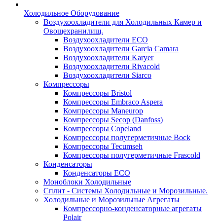
Холодильное Оборудование
Воздухоохладители для Холодильных Камер и
Овощехранилищ.
Воздухоохладители ECO
Воздухоохладители Garcia Camara
Воздухоохладители Karyer
Воздухоохладители Rivacold
Воздухоохладители Siarco
Компрессоры
Компрессоры Bristol
Компрессоры Embraco Aspera
Компрессоры Maneurop
Компрессоры Secop (Danfoss)
Компрессоры Copeland
Компрессоры полугерметичные Bock
Компрессоры Tecumseh
Компрессоры полугерметичные Frascold
Конденсаторы
Конденсаторы ECO
Моноблоки Холодильные
Сплит - Системы Холодильные и Морозильные.
Холодильные и Морозильные Агрегаты
Компрессорно-конденсаторные агрегаты
Polair