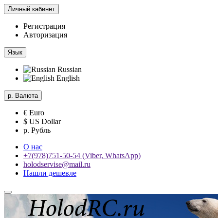
Личный кабинет
Регистрация
Авторизация
Язык
Russian
English
р.
Валюта
€ Euro
$ US Dollar
р. Рубль
О нас
+7(978)751-50-54 (Viber, WhatsApp)
holodservise@mail.ru
Нашли дешевле