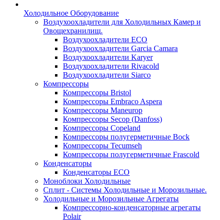
Холодильное Оборудование
Воздухоохладители для Холодильных Камер и
Овощехранилищ.
Воздухоохладители ECO
Воздухоохладители Garcia Camara
Воздухоохладители Karyer
Воздухоохладители Rivacold
Воздухоохладители Siarco
Компрессоры
Компрессоры Bristol
Компрессоры Embraco Aspera
Компрессоры Maneurop
Компрессоры Secop (Danfoss)
Компрессоры Copeland
Компрессоры полугерметичные Bock
Компрессоры Tecumseh
Компрессоры полугерметичные Frascold
Конденсаторы
Конденсаторы ECO
Моноблоки Холодильные
Сплит - Системы Холодильные и Морозильные.
Холодильные и Морозильные Агрегаты
Компрессорно-конденсаторные агрегаты
Polair