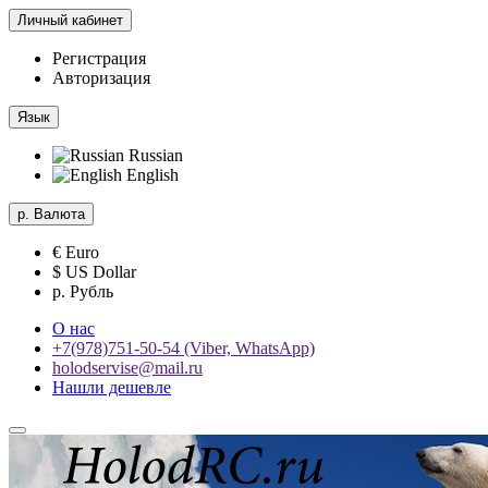
Личный кабинет
Регистрация
Авторизация
Язык
Russian
English
р.
Валюта
€ Euro
$ US Dollar
р. Рубль
О нас
+7(978)751-50-54 (Viber, WhatsApp)
holodservise@mail.ru
Нашли дешевле