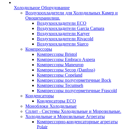
Холодильное Оборудование
Воздухоохладители для Холодильных Камер и
Овощехранилищ.
Воздухоохладители ECO
Воздухоохладители Garcia Camara
Воздухоохладители Karyer
Воздухоохладители Rivacold
Воздухоохладители Siarco
Компрессоры
Компрессоры Bristol
Компрессоры Embraco Aspera
Компрессоры Maneurop
Компрессоры Secop (Danfoss)
Компрессоры Copeland
Компрессоры полугерметичные Bock
Компрессоры Tecumseh
Компрессоры полугерметичные Frascold
Конденсаторы
Конденсаторы ECO
Моноблоки Холодильные
Сплит - Системы Холодильные и Морозильные.
Холодильные и Морозильные Агрегаты
Компрессорно-конденсаторные агрегаты
Polair