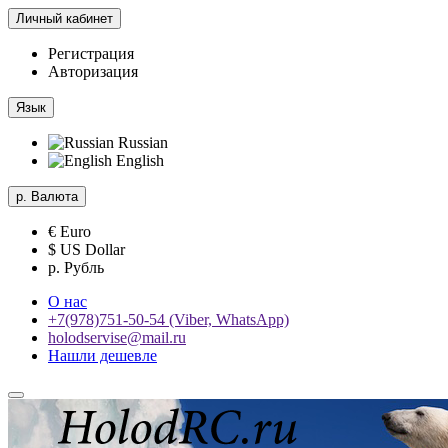
Личный кабинет
Регистрация
Авторизация
Язык
Russian
English
р.
Валюта
€ Euro
$ US Dollar
р. Рубль
О нас
+7(978)751-50-54 (Viber, WhatsApp)
holodservise@mail.ru
Нашли дешевле