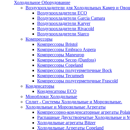
Холодильное Оборудование
Воздухоохладители для Холодильных Камер и Ово
Воздухоохладители ECO
Воздухоохладители Garcia Camara
Воздухоохладители Karyer
Воздухоохладители Rivacold
Воздухоохладители Siarco
Компрессоры
Компрессоры Bristol
Компрессоры Embraco Aspera
Компрессоры Maneurop
Компрессоры Secop (Danfoss)
Компрессоры Copeland
Компрессоры полугерметичные Bock
Компрессоры Tecumseh
Компрессоры полугерметичные Frascold
Конденсаторы
Конденсаторы ECO
Моноблоки Холодильные
Сплит - Системы Холодильные и Морозильные.
Холодильные и Морозильные Агрегаты
Компрессорно-конденсаторные агрегаты Polai
Распашные Двухстворчатые Холодильные и М
Холодильные агрегаты Bitzer
Холодильные Агрегаты Copeland