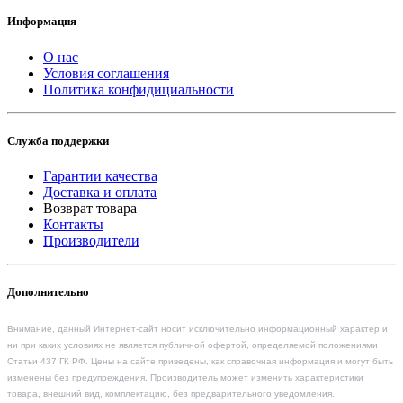
Информация
О нас
Условия соглашения
Политика конфидициальности
Служба поддержки
Гарантии качества
Доставка и оплата
Возврат товара
Контакты
Производители
Дополнительно
Внимание, данный Интернет-сайт носит исключительно информационный характер и
ни при каких условиях не является публичной офертой, определяемой положениями
Статьи 437 ГК РФ. Цены на сайте приведены, как справочная информация и могут быть
изменены без предупреждения. Производитель может изменить характеристики
товара, внешний вид, комплектацию, без предварительного уведомления.