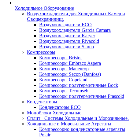
Холодильное Оборудование
Воздухоохладители для Холодильных Камер и
Овощехранилищ.
Воздухоохладители ECO
Воздухоохладители Garcia Camara
Воздухоохладители Karyer
Воздухоохладители Rivacold
Воздухоохладители Siarco
Компрессоры
Компрессоры Bristol
Компрессоры Embraco Aspera
Компрессоры Maneurop
Компрессоры Secop (Danfoss)
Компрессоры Copeland
Компрессоры полугерметичные Bock
Компрессоры Tecumseh
Компрессоры полугерметичные Frascold
Конденсаторы
Конденсаторы ECO
Моноблоки Холодильные
Сплит - Системы Холодильные и Морозильные.
Холодильные и Морозильные Агрегаты
Компрессорно-конденсаторные агрегаты
Polair