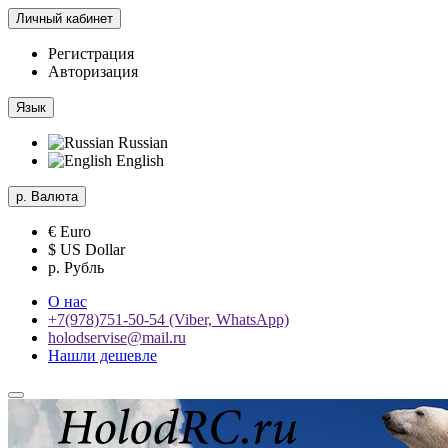
Личный кабинет
Регистрация
Авторизация
Язык
Russian
English
р.
Валюта
€ Euro
$ US Dollar
р. Рубль
О нас
+7(978)751-50-54 (Viber, WhatsApp)
holodservise@mail.ru
Нашли дешевле