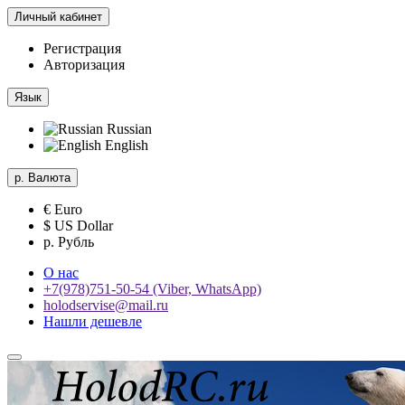
Личный кабинет
Регистрация
Авторизация
Язык
Russian
English
р.
Валюта
€ Euro
$ US Dollar
р. Рубль
О нас
+7(978)751-50-54 (Viber, WhatsApp)
holodservise@mail.ru
Нашли дешевле