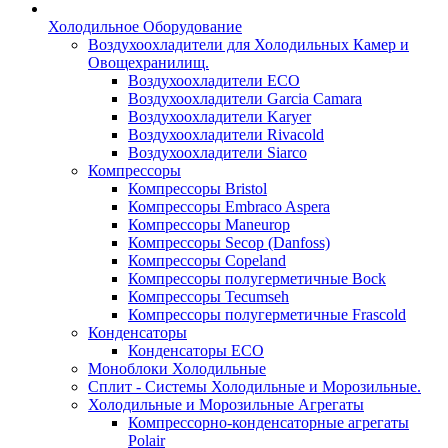
Холодильное Оборудование
Воздухоохладители для Холодильных Камер и
Овощехранилищ.
Воздухоохладители ECO
Воздухоохладители Garcia Camara
Воздухоохладители Karyer
Воздухоохладители Rivacold
Воздухоохладители Siarco
Компрессоры
Компрессоры Bristol
Компрессоры Embraco Aspera
Компрессоры Maneurop
Компрессоры Secop (Danfoss)
Компрессоры Copeland
Компрессоры полугерметичные Bock
Компрессоры Tecumseh
Компрессоры полугерметичные Frascold
Конденсаторы
Конденсаторы ECO
Моноблоки Холодильные
Сплит - Системы Холодильные и Морозильные.
Холодильные и Морозильные Агрегаты
Компрессорно-конденсаторные агрегаты
Polair