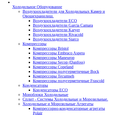
Холодильное Оборудование
Воздухоохладители для Холодильных Камер и
Овощехранилищ.
Воздухоохладители ECO
Воздухоохладители Garcia Camara
Воздухоохладители Karyer
Воздухоохладители Rivacold
Воздухоохладители Siarco
Компрессоры
Компрессоры Bristol
Компрессоры Embraco Aspera
Компрессоры Maneurop
Компрессоры Secop (Danfoss)
Компрессоры Copeland
Компрессоры полугерметичные Bock
Компрессоры Tecumseh
Компрессоры полугерметичные Frascold
Конденсаторы
Конденсаторы ECO
Моноблоки Холодильные
Сплит - Системы Холодильные и Морозильные.
Холодильные и Морозильные Агрегаты
Компрессорно-конденсаторные агрегаты
Polair