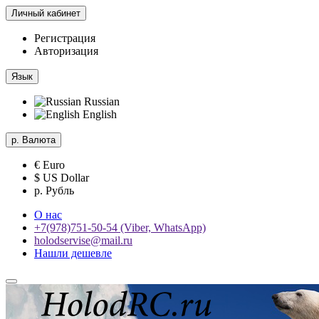
Личный кабинет
Регистрация
Авторизация
Язык
Russian
English
р.
Валюта
€ Euro
$ US Dollar
р. Рубль
О нас
+7(978)751-50-54 (Viber, WhatsApp)
holodservise@mail.ru
Нашли дешевле