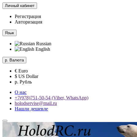
Личный кабинет
Регистрация
Авторизация
Язык
Russian
English
р.
Валюта
€ Euro
$ US Dollar
р. Рубль
О нас
+7(978)751-50-54 (Viber, WhatsApp)
holodservise@mail.ru
Нашли дешевле