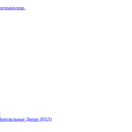
щехранилищ.
r
орозильные Двери (РДД)