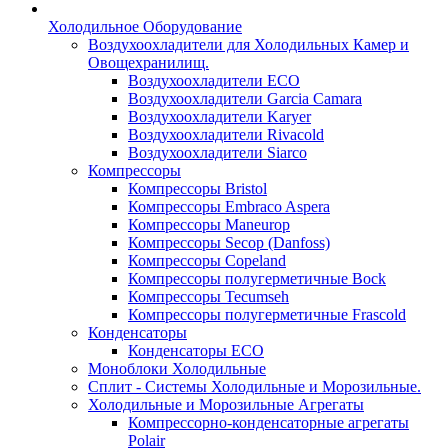
Холодильное Оборудование
Воздухоохладители для Холодильных Камер и
Овощехранилищ.
Воздухоохладители ECO
Воздухоохладители Garcia Camara
Воздухоохладители Karyer
Воздухоохладители Rivacold
Воздухоохладители Siarco
Компрессоры
Компрессоры Bristol
Компрессоры Embraco Aspera
Компрессоры Maneurop
Компрессоры Secop (Danfoss)
Компрессоры Copeland
Компрессоры полугерметичные Bock
Компрессоры Tecumseh
Компрессоры полугерметичные Frascold
Конденсаторы
Конденсаторы ECO
Моноблоки Холодильные
Сплит - Системы Холодильные и Морозильные.
Холодильные и Морозильные Агрегаты
Компрессорно-конденсаторные агрегаты
Polair