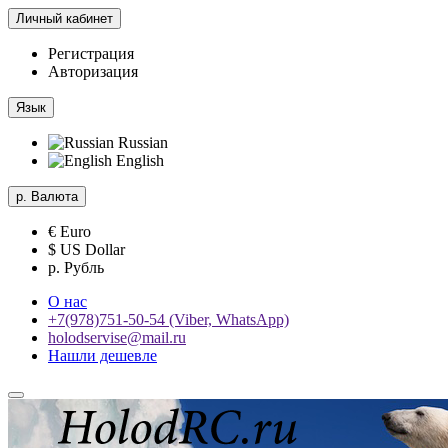
Личный кабинет
Регистрация
Авторизация
Язык
Russian
English
р.
Валюта
€ Euro
$ US Dollar
р. Рубль
О нас
+7(978)751-50-54 (Viber, WhatsApp)
holodservise@mail.ru
Нашли дешевле