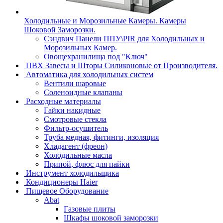
Холодильные и Морозильные Камеры. Камеры
Шоковой Заморозки.
Сэндвич Панели ППУ\PIR для Холодильных и
Морозильных Камер.
Овощехранилища под "Ключ"
ПВХ Завесы и Шторы Силиконовые от Производителя.
Автоматика для холодильных систем
Вентили шаровые
Соленоидные клапаны
Расходные материалы
Гайки накидные
Смотровые стекла
Фильтр-осушитель
Труба медная, фитинги, изоляция
Хладагент (фреон)
Холодильные масла
Припой, флюс для пайки
Инструмент холодильщика
Кондиционеры Haier
Пищевое Оборудование
Abat
Газовые плиты
Шкафы шоковой заморозки