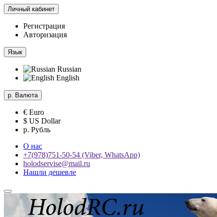
Личный кабинет
Регистрация
Авторизация
Язык
Russian
English
р.
Валюта
€ Euro
$ US Dollar
р. Рубль
О нас
+7(978)751-50-54 (Viber, WhatsApp)
holodservise@mail.ru
Нашли дешевле