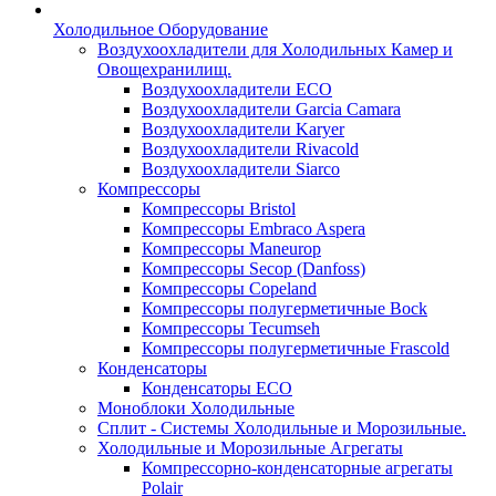
Холодильное Оборудование
Воздухоохладители для Холодильных Камер и
Овощехранилищ.
Воздухоохладители ECO
Воздухоохладители Garcia Camara
Воздухоохладители Karyer
Воздухоохладители Rivacold
Воздухоохладители Siarco
Компрессоры
Компрессоры Bristol
Компрессоры Embraco Aspera
Компрессоры Maneurop
Компрессоры Secop (Danfoss)
Компрессоры Copeland
Компрессоры полугерметичные Bock
Компрессоры Tecumseh
Компрессоры полугерметичные Frascold
Конденсаторы
Конденсаторы ECO
Моноблоки Холодильные
Сплит - Системы Холодильные и Морозильные.
Холодильные и Морозильные Агрегаты
Компрессорно-конденсаторные агрегаты
Polair