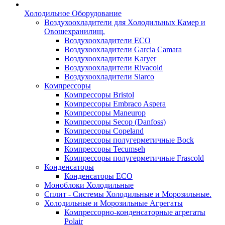
Холодильное Оборудование
Воздухоохладители для Холодильных Камер и
Овощехранилищ.
Воздухоохладители ECO
Воздухоохладители Garcia Camara
Воздухоохладители Karyer
Воздухоохладители Rivacold
Воздухоохладители Siarco
Компрессоры
Компрессоры Bristol
Компрессоры Embraco Aspera
Компрессоры Maneurop
Компрессоры Secop (Danfoss)
Компрессоры Copeland
Компрессоры полугерметичные Bock
Компрессоры Tecumseh
Компрессоры полугерметичные Frascold
Конденсаторы
Конденсаторы ECO
Моноблоки Холодильные
Сплит - Системы Холодильные и Морозильные.
Холодильные и Морозильные Агрегаты
Компрессорно-конденсаторные агрегаты
Polair