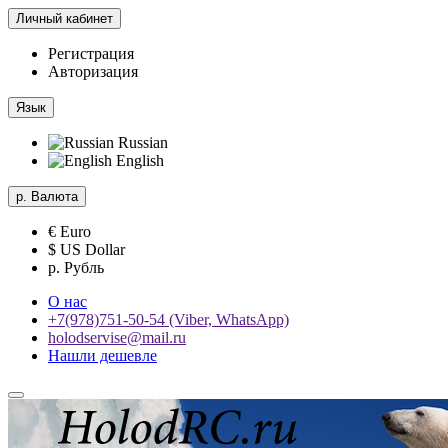
Личный кабинет
Регистрация
Авторизация
Язык
Russian
English
р.
Валюта
€ Euro
$ US Dollar
р. Рубль
О нас
+7(978)751-50-54 (Viber, WhatsApp)
holodservise@mail.ru
Нашли дешевле