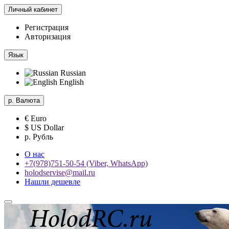
Личный кабинет
Регистрация
Авторизация
Язык
Russian
English
р.
Валюта
€ Euro
$ US Dollar
р. Рубль
О нас
+7(978)751-50-54 (Viber, WhatsApp)
holodservise@mail.ru
Нашли дешевле