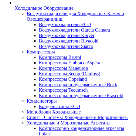
Холодильное Оборудование
Воздухоохладители для Холодильных Камер и
Овощехранилищ.
Воздухоохладители ECO
Воздухоохладители Garcia Camara
Воздухоохладители Karyer
Воздухоохладители Rivacold
Воздухоохладители Siarco
Компрессоры
Компрессоры Bristol
Компрессоры Embraco Aspera
Компрессоры Maneurop
Компрессоры Secop (Danfoss)
Компрессоры Copeland
Компрессоры полугерметичные Bock
Компрессоры Tecumseh
Компрессоры полугерметичные Frascold
Конденсаторы
Конденсаторы ECO
Моноблоки Холодильные
Сплит - Системы Холодильные и Морозильные.
Холодильные и Морозильные Агрегаты
Компрессорно-конденсаторные агрегаты
Polair