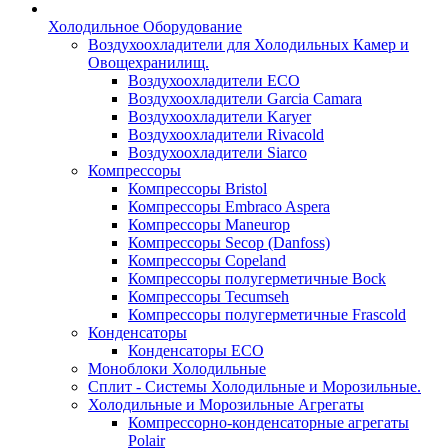
Холодильное Оборудование
Воздухоохладители для Холодильных Камер и
Овощехранилищ.
Воздухоохладители ECO
Воздухоохладители Garcia Camara
Воздухоохладители Karyer
Воздухоохладители Rivacold
Воздухоохладители Siarco
Компрессоры
Компрессоры Bristol
Компрессоры Embraco Aspera
Компрессоры Maneurop
Компрессоры Secop (Danfoss)
Компрессоры Copeland
Компрессоры полугерметичные Bock
Компрессоры Tecumseh
Компрессоры полугерметичные Frascold
Конденсаторы
Конденсаторы ECO
Моноблоки Холодильные
Сплит - Системы Холодильные и Морозильные.
Холодильные и Морозильные Агрегаты
Компрессорно-конденсаторные агрегаты
Polair