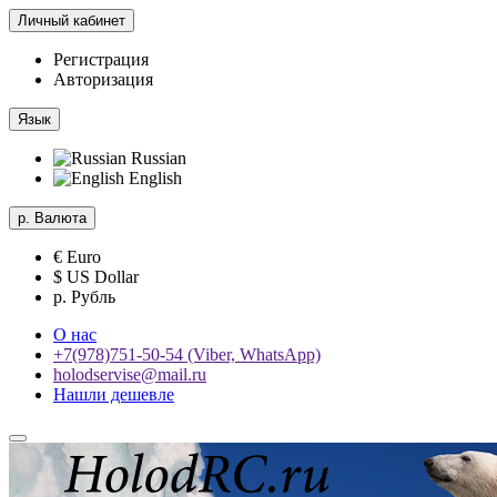
Личный кабинет
Регистрация
Авторизация
Язык
Russian
English
р.
Валюта
€ Euro
$ US Dollar
р. Рубль
О нас
+7(978)751-50-54 (Viber, WhatsApp)
holodservise@mail.ru
Нашли дешевле