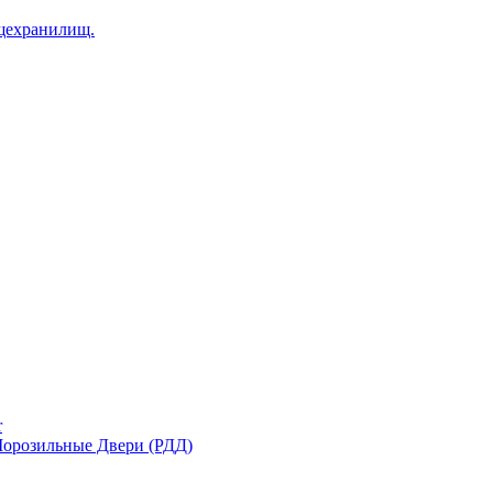
щехранилищ.
r
орозильные Двери (РДД)