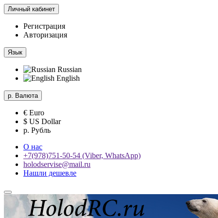
Личный кабинет
Регистрация
Авторизация
Язык
Russian
English
р.
Валюта
€ Euro
$ US Dollar
р. Рубль
О нас
+7(978)751-50-54 (Viber, WhatsApp)
holodservise@mail.ru
Нашли дешевле