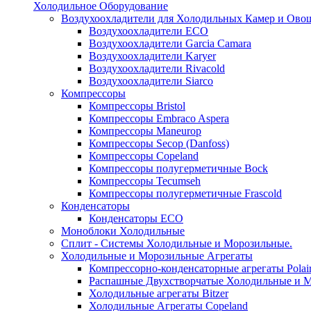
Холодильное Оборудование
Воздухоохладители для Холодильных Камер и Ово
Воздухоохладители ECO
Воздухоохладители Garcia Camara
Воздухоохладители Karyer
Воздухоохладители Rivacold
Воздухоохладители Siarco
Компрессоры
Компрессоры Bristol
Компрессоры Embraco Aspera
Компрессоры Maneurop
Компрессоры Secop (Danfoss)
Компрессоры Copeland
Компрессоры полугерметичные Bock
Компрессоры Tecumseh
Компрессоры полугерметичные Frascold
Конденсаторы
Конденсаторы ECO
Моноблоки Холодильные
Сплит - Системы Холодильные и Морозильные.
Холодильные и Морозильные Агрегаты
Компрессорно-конденсаторные агрегаты Polai
Распашные Двухстворчатые Холодильные и М
Холодильные агрегаты Bitzer
Холодильные Агрегаты Copeland