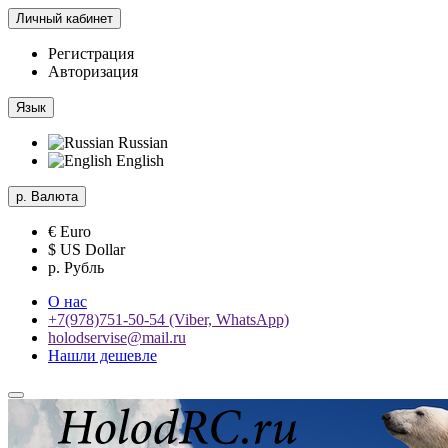
Личный кабинет
Регистрация
Авторизация
Язык
Russian
English
р.
Валюта
€ Euro
$ US Dollar
р. Рубль
О нас
+7(978)751-50-54 (Viber, WhatsApp)
holodservise@mail.ru
Нашли дешевле