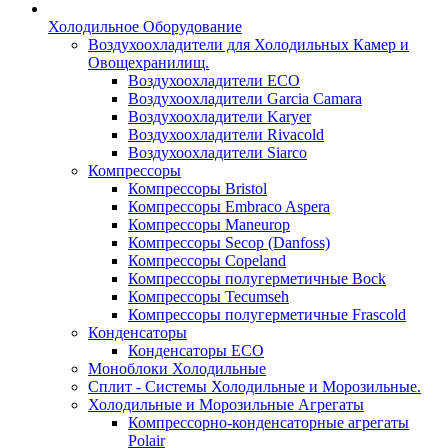
Холодильное Оборудование
Воздухоохладители для Холодильных Камер и
Овощехранилищ.
Воздухоохладители ECO
Воздухоохладители Garcia Camara
Воздухоохладители Karyer
Воздухоохладители Rivacold
Воздухоохладители Siarco
Компрессоры
Компрессоры Bristol
Компрессоры Embraco Aspera
Компрессоры Maneurop
Компрессоры Secop (Danfoss)
Компрессоры Copeland
Компрессоры полугерметичные Bock
Компрессоры Tecumseh
Компрессоры полугерметичные Frascold
Конденсаторы
Конденсаторы ECO
Моноблоки Холодильные
Сплит - Системы Холодильные и Морозильные.
Холодильные и Морозильные Агрегаты
Компрессорно-конденсаторные агрегаты
Polair