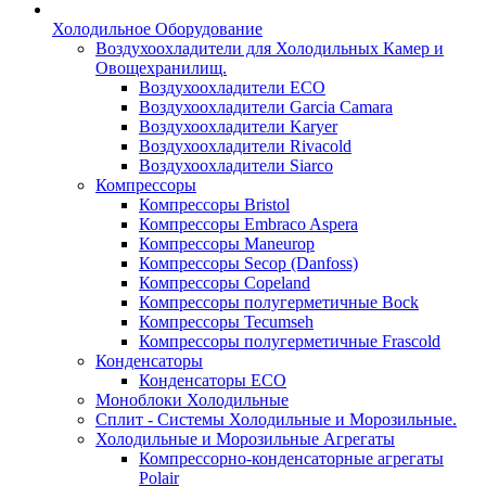
Холодильное Оборудование
Воздухоохладители для Холодильных Камер и
Овощехранилищ.
Воздухоохладители ECO
Воздухоохладители Garcia Camara
Воздухоохладители Karyer
Воздухоохладители Rivacold
Воздухоохладители Siarco
Компрессоры
Компрессоры Bristol
Компрессоры Embraco Aspera
Компрессоры Maneurop
Компрессоры Secop (Danfoss)
Компрессоры Copeland
Компрессоры полугерметичные Bock
Компрессоры Tecumseh
Компрессоры полугерметичные Frascold
Конденсаторы
Конденсаторы ECO
Моноблоки Холодильные
Сплит - Системы Холодильные и Морозильные.
Холодильные и Морозильные Агрегаты
Компрессорно-конденсаторные агрегаты
Polair