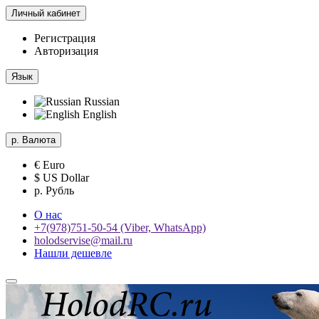
Личный кабинет
Регистрация
Авторизация
Язык
Russian
English
р.
Валюта
€ Euro
$ US Dollar
р. Рубль
О нас
+7(978)751-50-54 (Viber, WhatsApp)
holodservise@mail.ru
Нашли дешевле