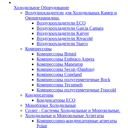
Холодильное Оборудование
Воздухоохладители для Холодильных Камер и
Овощехранилищ.
Воздухоохладители ECO
Воздухоохладители Garcia Camara
Воздухоохладители Karyer
Воздухоохладители Rivacold
Воздухоохладители Siarco
Компрессоры
Компрессоры Bristol
Компрессоры Embraco Aspera
Компрессоры Maneurop
Компрессоры Secop (Danfoss)
Компрессоры Copeland
Компрессоры полугерметичные Bock
Компрессоры Tecumseh
Компрессоры полугерметичные Frascold
Конденсаторы
Конденсаторы ECO
Моноблоки Холодильные
Сплит - Системы Холодильные и Морозильные.
Холодильные и Морозильные Агрегаты
Компрессорно-конденсаторные агрегаты
Polair