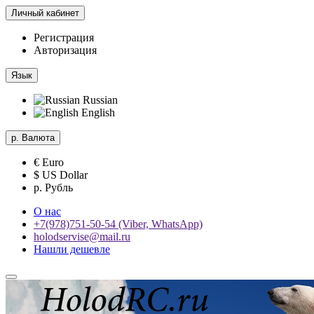
Личный кабинет
Регистрация
Авторизация
Язык
Russian
English
р.
Валюта
€ Euro
$ US Dollar
р. Рубль
О нас
+7(978)751-50-54 (Viber, WhatsApp)
holodservise@mail.ru
Нашли дешевле