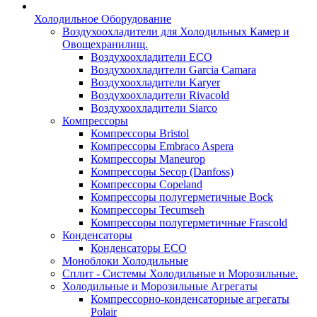
Холодильное Оборудование
Воздухоохладители для Холодильных Камер и
Овощехранилищ.
Воздухоохладители ECO
Воздухоохладители Garcia Camara
Воздухоохладители Karyer
Воздухоохладители Rivacold
Воздухоохладители Siarco
Компрессоры
Компрессоры Bristol
Компрессоры Embraco Aspera
Компрессоры Maneurop
Компрессоры Secop (Danfoss)
Компрессоры Copeland
Компрессоры полугерметичные Bock
Компрессоры Tecumseh
Компрессоры полугерметичные Frascold
Конденсаторы
Конденсаторы ECO
Моноблоки Холодильные
Сплит - Системы Холодильные и Морозильные.
Холодильные и Морозильные Агрегаты
Компрессорно-конденсаторные агрегаты
Polair