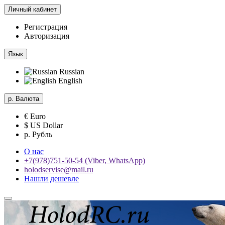
Личный кабинет
Регистрация
Авторизация
Язык
Russian
English
р.
Валюта
€ Euro
$ US Dollar
р. Рубль
О нас
+7(978)751-50-54 (Viber, WhatsApp)
holodservise@mail.ru
Нашли дешевле