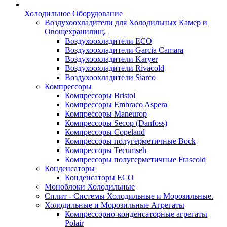
Холодильное Оборудование
Воздухоохладители для Холодильных Камер и
Овощехранилищ.
Воздухоохладители ECO
Воздухоохладители Garcia Camara
Воздухоохладители Karyer
Воздухоохладители Rivacold
Воздухоохладители Siarco
Компрессоры
Компрессоры Bristol
Компрессоры Embraco Aspera
Компрессоры Maneurop
Компрессоры Secop (Danfoss)
Компрессоры Copeland
Компрессоры полугерметичные Bock
Компрессоры Tecumseh
Компрессоры полугерметичные Frascold
Конденсаторы
Конденсаторы ECO
Моноблоки Холодильные
Сплит - Системы Холодильные и Морозильные.
Холодильные и Морозильные Агрегаты
Компрессорно-конденсаторные агрегаты
Polair