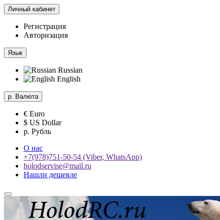
Личный кабинет
Регистрация
Авторизация
Язык
Russian
English
р.
Валюта
€ Euro
$ US Dollar
р. Рубль
О нас
+7(978)751-50-54 (Viber, WhatsApp)
holodservise@mail.ru
Нашли дешевле