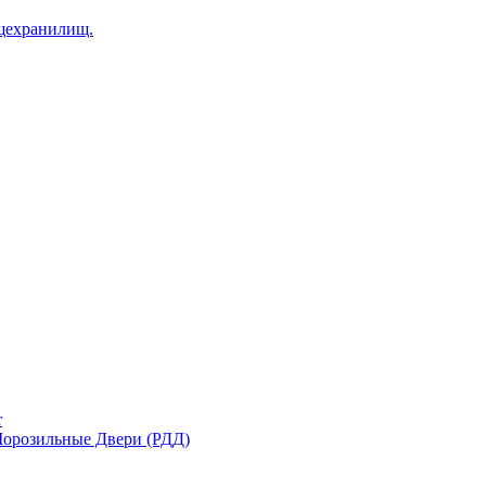
щехранилищ.
r
орозильные Двери (РДД)