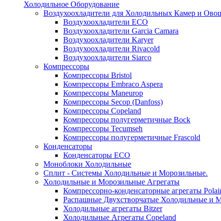
Холодильное Оборудование
Воздухоохладители для Холодильных Камер и Ово
Воздухоохладители ECO
Воздухоохладители Garcia Camara
Воздухоохладители Karyer
Воздухоохладители Rivacold
Воздухоохладители Siarco
Компрессоры
Компрессоры Bristol
Компрессоры Embraco Aspera
Компрессоры Maneurop
Компрессоры Secop (Danfoss)
Компрессоры Copeland
Компрессоры полугерметичные Bock
Компрессоры Tecumseh
Компрессоры полугерметичные Frascold
Конденсаторы
Конденсаторы ECO
Моноблоки Холодильные
Сплит - Системы Холодильные и Морозильные.
Холодильные и Морозильные Агрегаты
Компрессорно-конденсаторные агрегаты Polai
Распашные Двухстворчатые Холодильные и М
Холодильные агрегаты Bitzer
Холодильные Агрегаты Copeland