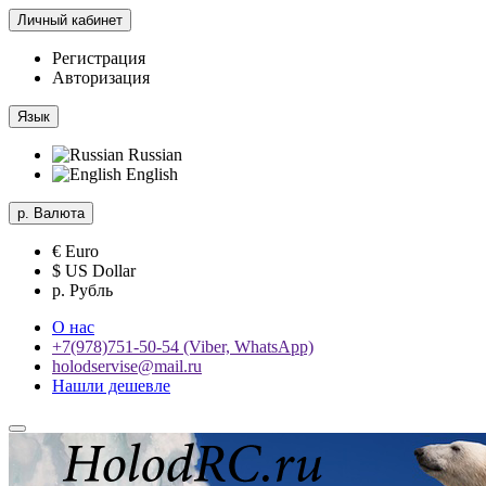
Личный кабинет
Регистрация
Авторизация
Язык
Russian
English
р.
Валюта
€ Euro
$ US Dollar
р. Рубль
О нас
+7(978)751-50-54 (Viber, WhatsApp)
holodservise@mail.ru
Нашли дешевле