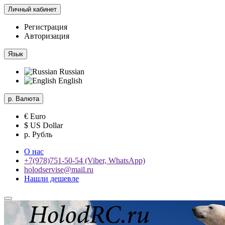
Личный кабинет
Регистрация
Авторизация
Язык
Russian
English
р.
Валюта
€ Euro
$ US Dollar
р. Рубль
О нас
+7(978)751-50-54 (Viber, WhatsApp)
holodservise@mail.ru
Нашли дешевле