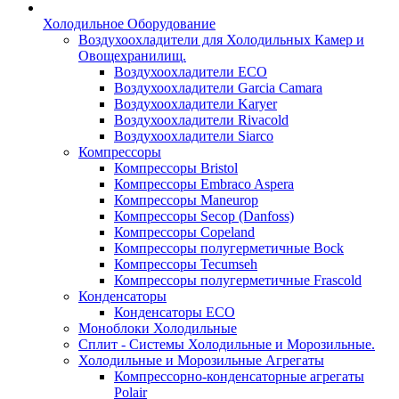
Холодильное Оборудование
Воздухоохладители для Холодильных Камер и
Овощехранилищ.
Воздухоохладители ECO
Воздухоохладители Garcia Camara
Воздухоохладители Karyer
Воздухоохладители Rivacold
Воздухоохладители Siarco
Компрессоры
Компрессоры Bristol
Компрессоры Embraco Aspera
Компрессоры Maneurop
Компрессоры Secop (Danfoss)
Компрессоры Copeland
Компрессоры полугерметичные Bock
Компрессоры Tecumseh
Компрессоры полугерметичные Frascold
Конденсаторы
Конденсаторы ECO
Моноблоки Холодильные
Сплит - Системы Холодильные и Морозильные.
Холодильные и Морозильные Агрегаты
Компрессорно-конденсаторные агрегаты
Polair