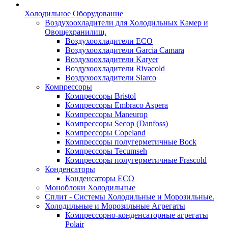
Холодильное Оборудование
Воздухоохладители для Холодильных Камер и
Овощехранилищ.
Воздухоохладители ECO
Воздухоохладители Garcia Camara
Воздухоохладители Karyer
Воздухоохладители Rivacold
Воздухоохладители Siarco
Компрессоры
Компрессоры Bristol
Компрессоры Embraco Aspera
Компрессоры Maneurop
Компрессоры Secop (Danfoss)
Компрессоры Copeland
Компрессоры полугерметичные Bock
Компрессоры Tecumseh
Компрессоры полугерметичные Frascold
Конденсаторы
Конденсаторы ECO
Моноблоки Холодильные
Сплит - Системы Холодильные и Морозильные.
Холодильные и Морозильные Агрегаты
Компрессорно-конденсаторные агрегаты
Polair