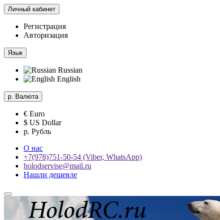
Личный кабинет
Регистрация
Авторизация
Язык
Russian
English
р.
Валюта
€ Euro
$ US Dollar
р. Рубль
О нас
+7(978)751-50-54 (Viber, WhatsApp)
holodservise@mail.ru
Нашли дешевле