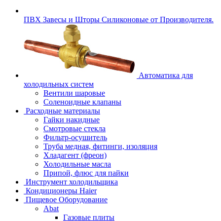
ПВХ Завесы и Шторы Силиконовые от Производителя.
Автоматика для
холодильных систем
Вентили шаровые
Соленоидные клапаны
Расходные материалы
Гайки накидные
Смотровые стекла
Фильтр-осушитель
Труба медная, фитинги, изоляция
Хладагент (фреон)
Холодильные масла
Припой, флюс для пайки
Инструмент холодильщика
Кондиционеры Haier
Пищевое Оборудование
Abat
Газовые плиты