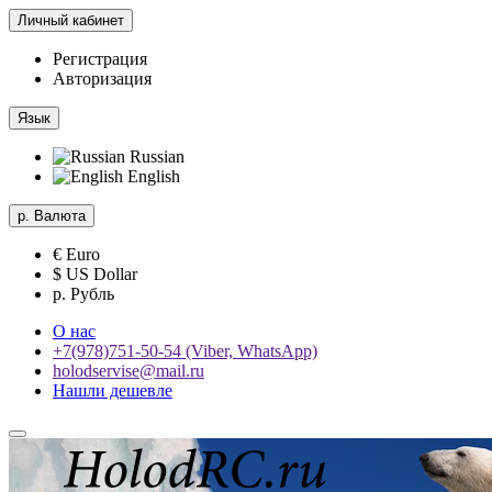
Личный кабинет
Регистрация
Авторизация
Язык
Russian
English
р.
Валюта
€ Euro
$ US Dollar
р. Рубль
О нас
+7(978)751-50-54 (Viber, WhatsApp)
holodservise@mail.ru
Нашли дешевле