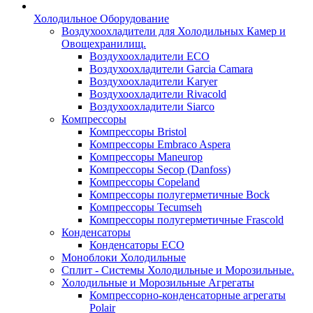
Холодильное Оборудование
Воздухоохладители для Холодильных Камер и
Овощехранилищ.
Воздухоохладители ECO
Воздухоохладители Garcia Camara
Воздухоохладители Karyer
Воздухоохладители Rivacold
Воздухоохладители Siarco
Компрессоры
Компрессоры Bristol
Компрессоры Embraco Aspera
Компрессоры Maneurop
Компрессоры Secop (Danfoss)
Компрессоры Copeland
Компрессоры полугерметичные Bock
Компрессоры Tecumseh
Компрессоры полугерметичные Frascold
Конденсаторы
Конденсаторы ECO
Моноблоки Холодильные
Сплит - Системы Холодильные и Морозильные.
Холодильные и Морозильные Агрегаты
Компрессорно-конденсаторные агрегаты
Polair