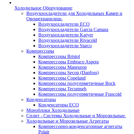
Холодильное Оборудование
Воздухоохладители для Холодильных Камер и
Овощехранилищ.
Воздухоохладители ECO
Воздухоохладители Garcia Camara
Воздухоохладители Karyer
Воздухоохладители Rivacold
Воздухоохладители Siarco
Компрессоры
Компрессоры Bristol
Компрессоры Embraco Aspera
Компрессоры Maneurop
Компрессоры Secop (Danfoss)
Компрессоры Copeland
Компрессоры полугерметичные Bock
Компрессоры Tecumseh
Компрессоры полугерметичные Frascold
Конденсаторы
Конденсаторы ECO
Моноблоки Холодильные
Сплит - Системы Холодильные и Морозильные.
Холодильные и Морозильные Агрегаты
Компрессорно-конденсаторные агрегаты
Polair