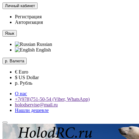
Личный кабинет
Регистрация
Авторизация
Язык
Russian
English
р.
Валюта
€ Euro
$ US Dollar
р. Рубль
О нас
+7(978)751-50-54 (Viber, WhatsApp)
holodservise@mail.ru
Нашли дешевле