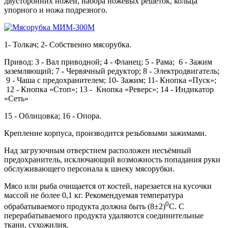
двусторонних ножей, набора ножевых решеток, кольца
упорного и ножа подрезного.
1- Толкач; 2- Собственно мясорубка.
Привод: 3 - Вал приводной; 4 - Фланец; 5 - Рама; 6 - Зажим
заземляющий; 7 - Червячный редуктор; 8 - Электродвигатель;
9 - Чаша с предохранителем; 10- Зажим; 11- Кнопка «Пуск»;
12 - Кнопка «Стоп»; 13 - Кнопка «Реверс»; 14 - Индикатор
«Сеть»
15 - Облицовка; 16 - Опора.
Крепление корпуса, производится резьбовыми зажимами.
Над загрузочным отверстием расположен несъёмный
предохранитель, исключающий возможность попадания руки
обслуживающего персонала к шнеку мясорубки.
Мясо или рыба очищается от костей, нарезается на кусочки
массой не более 0,1 кг. Рекомендуемая температура
0
обрабатываемого продукта должна быть (8±2)
С. С
перерабатываемого продукта удаляются соединительные
ткани, сухожилия.