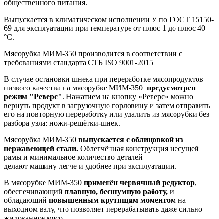
общественного питания.
Выпускается в климатическом исполнении У по ГОСТ 15150-
69 для эксплуатации при температуре от плюс 1 до плюс 40
°С.
Мясорубка МИМ-350 производится в соответствии с
требованиями стандарта СТБ ISO 9001-2015
В случае остановки шнека при переработке мясопродуктов
низкого качества на мясорубке МИМ-350
предусмотрен
режим "Реверс"
. Нажатием на кнопку «Реверс» можно
вернуть продукт в загрузочную горловину и затем отправить
его на повторную переработку или удалить из мясорубки без
разбора узла: ножи-решётки-шнек.
Мясорубка МИМ-350
выпускается с облицовкой из
нержавеющей стали.
Облегчённая конструкция несущей
рамы и минимальное количество деталей
делают машину легче и удобнее при эксплуатации.
В мясорубке МИМ-350
применён червячный редуктор
,
обеспечивающий
плавную, бесшумную работу,
и
обладающий
повышенным крутящим моментом
на
выходном валу, что позволяет перерабатывать даже сильно
жилованное мясо.