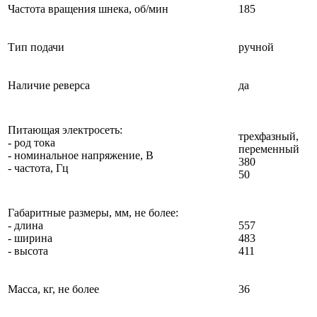
Частота вращения шнека, об/мин
185
Тип подачи
ручной
Наличие реверса
да
Питающая электросеть:
трехфазный,
- род тока
переменный
- номинальное напряжение, В
380
- частота, Гц
50
Габаритные размеры, мм, не более:
- длина
557
- ширина
483
- высота
411
Масса, кг, не более
36