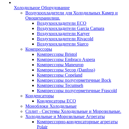
Холодильное Оборудование
Воздухоохладители для Холодильных Камер и
Овощехранилищ.
Воздухоохладители ECO
Воздухоохладители Garcia Camara
Воздухоохладители Karyer
Воздухоохладители Rivacold
Воздухоохладители Siarco
Компрессоры
Компрессоры Bristol
Компрессоры Embraco Aspera
Компрессоры Maneurop
Компрессоры Secop (Danfoss)
Компрессоры Copeland
Компрессоры полугерметичные Bock
Компрессоры Tecumseh
Компрессоры полугерметичные Frascold
Конденсаторы
Конденсаторы ECO
Моноблоки Холодильные
Сплит - Системы Холодильные и Морозильные.
Холодильные и Морозильные Агрегаты
Компрессорно-конденсаторные агрегаты
Polair