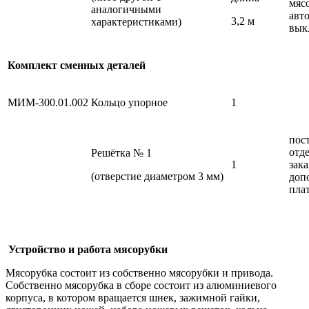
мяс
аналогичными
авт
3,2 м
характеристиками)
вык
Комплект сменных деталей
МИМ-300.01.002
Кольцо упорное
1
пос
отд
Решётка № 1
1
зака
(отверстие диаметром 3 мм)
доп
пла
Устройство и работа мясорубки
Мясорубка состоит из собственно мясорубки и привода.
Собственно мясорубка в сборе состоит из алюминиевого
корпуса, в котором вращается шнек, зажимной гайки,