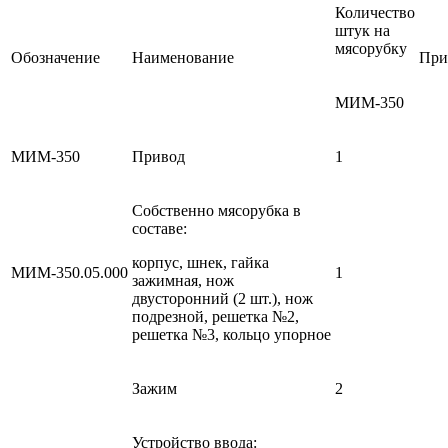
Количество
штук на
мясорубку
Обозначение
Наименование
При
МИМ-350
МИМ-350
Привод
1
Собственно мясорубка в
составе:
корпус, шнек, гайка
МИМ-350.05.000
1
зажимная, нож
двусторонний (2 шт.), нож
подрезной, решетка №2,
решетка №3, кольцо упорное
Зажим
2
Устройство ввода: