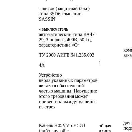
- щиток (защитный бокс)
типа 3SD6 компании
SASSIN
- выключатель
автоматический типа ВА47-
29, 3 полюса, 400В, 50 Гц,
характеристика «С»
ком
ТУ 2000 АИГЕ.641.235.003
зак
1
4А
Устройство
ввода указанных параметров
является обязательной
частью машины. Нарушение
этого требования может
привести к выходу машины
из строя.
для
Кабель Н05VV5-F 5G1
общая
под
(либо другой с
длина