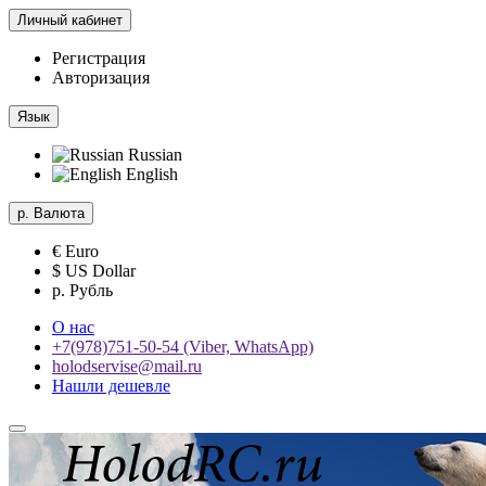
Личный кабинет
Регистрация
Авторизация
Язык
Russian
English
р.
Валюта
€ Euro
$ US Dollar
р. Рубль
О нас
+7(978)751-50-54 (Viber, WhatsApp)
holodservise@mail.ru
Нашли дешевле