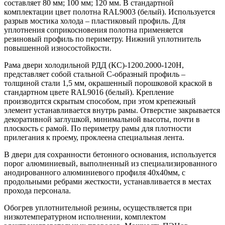
составляет 80 мм; 100 мм; 120 мм. В стандартной
комплектации цвет полотна RAL9003 (белый). Используется
разрыв мостика холода – пластиковый профиль. Для
уплотнения соприкосновения полотна применяется
резиновый профиль по периметру. Нижний уплотнитель
повышенной износостойкости.
Рама двери холодильной РДД (КС)-1200.2000-120Н,
представляет собой стальной С-образный профиль –
толщиной стали 1,5 мм, окрашенный порошковой краской в
стандартном цвете RAL9016 (белый). Крепление
производится скрытым способом, при этом крепежный
элемент устанавливается внутрь рамы. Отверстие закрывается
декоративной заглушкой, минимальной высоты, почти в
плоскость с рамой. По периметру рамы для плотности
прилегания к проему, проклеена специальная лента.
В двери для сохранности бетонного основания, используется
порог алюминиевый, выполненный из специализированного
анодированного алюминиевого профиля 40х40мм, с
продольными ребрами жесткости, устанавливается в местах
прохода персонала.
Обогрев уплотнительной резины, осуществляется при
низкотемпературном исполнении, комплектом