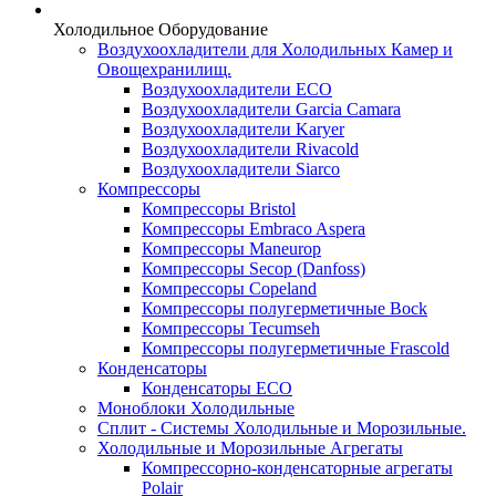
Холодильное Оборудование
Воздухоохладители для Холодильных Камер и
Овощехранилищ.
Воздухоохладители ECO
Воздухоохладители Garcia Camara
Воздухоохладители Karyer
Воздухоохладители Rivacold
Воздухоохладители Siarco
Компрессоры
Компрессоры Bristol
Компрессоры Embraco Aspera
Компрессоры Maneurop
Компрессоры Secop (Danfoss)
Компрессоры Copeland
Компрессоры полугерметичные Bock
Компрессоры Tecumseh
Компрессоры полугерметичные Frascold
Конденсаторы
Конденсаторы ECO
Моноблоки Холодильные
Сплит - Системы Холодильные и Морозильные.
Холодильные и Морозильные Агрегаты
Компрессорно-конденсаторные агрегаты
Polair