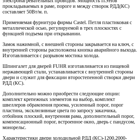
электронагревательных проводов. Мощность ПЭНов
прокладываемых в раме, пороге и между створок РДД(КС)
составляет 50Вт/м. п.
Применяемая фурнитура фирмы Castel. Петля пластиковая с
металлической осью, регулируемой в трех плоскостях с
функцией подъема при открывании.
Замок нажимной, с внешней стороны закрывается на ключ, с
внутренней стороны расположена кнопка аварийного выхода.
Изготавливается с разрывом мостика холода.
Шпингалет для дверей FUHR изготавливается из пищевой
нержавеющей стали, устанавливается с внутренней стороны
двери и служит для фиксации второстепенной створки двери
РДД (КС).
Дополнительно можно приобрести следующие опции:
комплект крепежных элементов на выбор, комплект
швеллеров обрамления проема, усиленный порог, порог
пластина, эксклюзивные цвета по запросу заказчика,
отбойник плоский, внутренняя рама, дополнительный порог,
компенсационный порог, встроенное окно, дверь с пандусом,
монорельс.
Характеристики двери холодильной РДД (КС)-1200.2000-