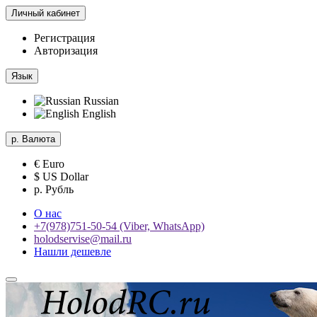
Личный кабинет
Регистрация
Авторизация
Язык
Russian
English
р.
Валюта
€ Euro
$ US Dollar
р. Рубль
О нас
+7(978)751-50-54 (Viber, WhatsApp)
holodservise@mail.ru
Нашли дешевле