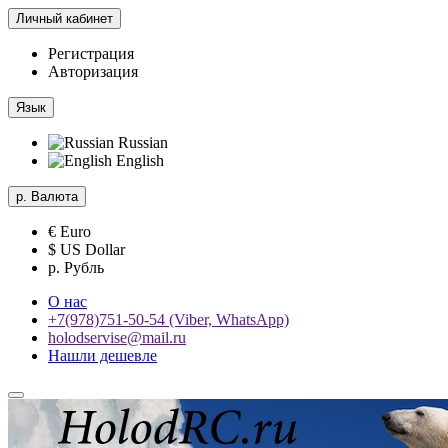
Личный кабинет
Регистрация
Авторизация
Язык
Russian
English
р.
Валюта
€ Euro
$ US Dollar
р. Рубль
О нас
+7(978)751-50-54 (Viber, WhatsApp)
holodservise@mail.ru
Нашли дешевле