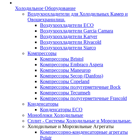
Холодильное Оборудование
Воздухоохладители для Холодильных Камер и
Овощехранилищ.
Воздухоохладители ECO
Воздухоохладители Garcia Camara
Воздухоохладители Karyer
Воздухоохладители Rivacold
Воздухоохладители Siarco
Компрессоры
Компрессоры Bristol
Компрессоры Embraco Aspera
Компрессоры Maneurop
Компрессоры Secop (Danfoss)
Компрессоры Copeland
Компрессоры полугерметичные Bock
Компрессоры Tecumseh
Компрессоры полугерметичные Frascold
Конденсаторы
Конденсаторы ECO
Моноблоки Холодильные
Сплит - Системы Холодильные и Морозильные.
Холодильные и Морозильные Агрегаты
Компрессорно-конденсаторные агрегаты
Polair