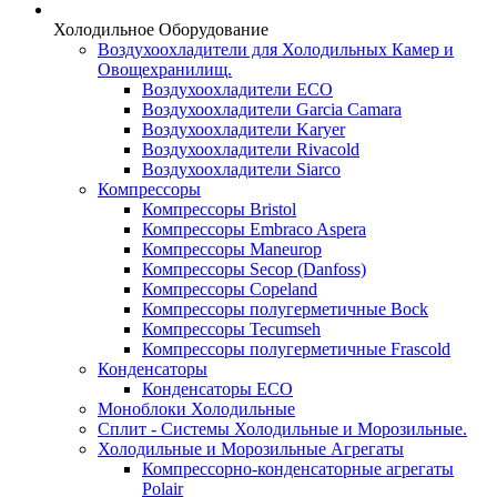
Холодильное Оборудование
Воздухоохладители для Холодильных Камер и
Овощехранилищ.
Воздухоохладители ECO
Воздухоохладители Garcia Camara
Воздухоохладители Karyer
Воздухоохладители Rivacold
Воздухоохладители Siarco
Компрессоры
Компрессоры Bristol
Компрессоры Embraco Aspera
Компрессоры Maneurop
Компрессоры Secop (Danfoss)
Компрессоры Copeland
Компрессоры полугерметичные Bock
Компрессоры Tecumseh
Компрессоры полугерметичные Frascold
Конденсаторы
Конденсаторы ECO
Моноблоки Холодильные
Сплит - Системы Холодильные и Морозильные.
Холодильные и Морозильные Агрегаты
Компрессорно-конденсаторные агрегаты
Polair