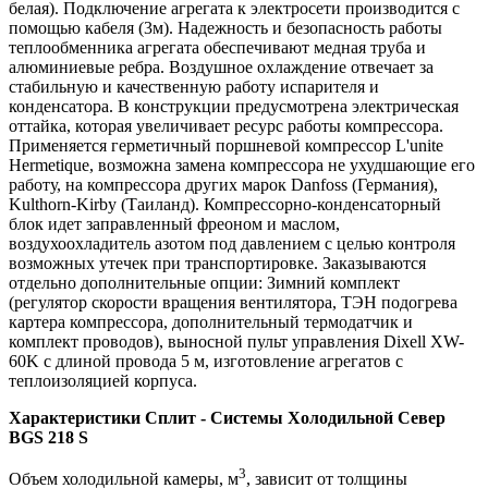
белая). Подключение агрегата к электросети производится с
помощью кабеля (3м). Надежность и безопасность работы
теплообменника агрегата обеспечивают медная труба и
алюминиевые ребра. Воздушное охлаждение отвечает за
стабильную и качественную работу испарителя и
конденсатора. В конструкции предусмотрена электрическая
оттайка, которая увеличивает ресурс работы компрессора.
Применяется герметичный поршневой компрессор L'unite
Hermetique, возможна замена компрессора не ухудшающие его
работу, на компрессора других марок Danfoss (Германия),
Kulthorn-Kirby (Таиланд). Компрессорно-конденсаторный
блок идет заправленный фреоном и маслом,
воздухоохладитель азотом под давлением с целью контроля
возможных утечек при транспортировке. Заказываются
отдельно дополнительные опции: Зимний комплект
(регулятор скорости вращения вентилятора, ТЭН подогрева
картера компрессора, дополнительный термодатчик и
комплект проводов), выносной пульт управления Dixell XW-
60K с длиной провода 5 м, изготовление агрегатов с
теплоизоляцией корпуса.
Характеристики Сплит - Системы Холодильной Север
BGS 218 S
3
Объем холодильной камеры, м
, зависит от толщины