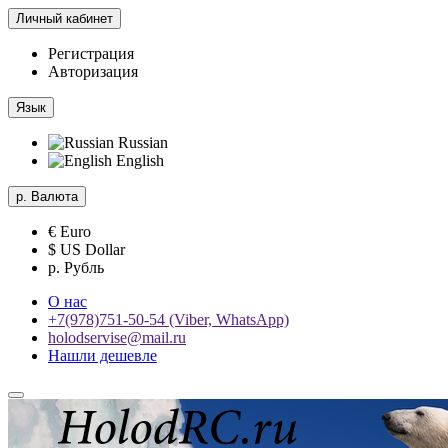
Личный кабинет
Регистрация
Авторизация
Язык
Russian
English
р.
Валюта
€ Euro
$ US Dollar
р. Рубль
О нас
+7(978)751-50-54 (Viber, WhatsApp)
holodservise@mail.ru
Нашли дешевле