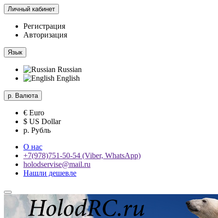
Личный кабинет
Регистрация
Авторизация
Язык
Russian
English
р.
Валюта
€ Euro
$ US Dollar
р. Рубль
О нас
+7(978)751-50-54 (Viber, WhatsApp)
holodservise@mail.ru
Нашли дешевле