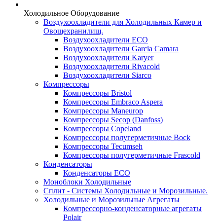
Холодильное Оборудование
Воздухоохладители для Холодильных Камер и
Овощехранилищ.
Воздухоохладители ECO
Воздухоохладители Garcia Camara
Воздухоохладители Karyer
Воздухоохладители Rivacold
Воздухоохладители Siarco
Компрессоры
Компрессоры Bristol
Компрессоры Embraco Aspera
Компрессоры Maneurop
Компрессоры Secop (Danfoss)
Компрессоры Copeland
Компрессоры полугерметичные Bock
Компрессоры Tecumseh
Компрессоры полугерметичные Frascold
Конденсаторы
Конденсаторы ECO
Моноблоки Холодильные
Сплит - Системы Холодильные и Морозильные.
Холодильные и Морозильные Агрегаты
Компрессорно-конденсаторные агрегаты
Polair