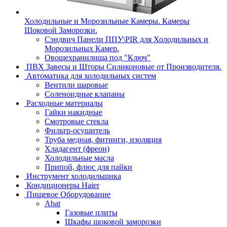
Холодильные и Морозильные Камеры. Камеры
Шоковой Заморозки.
Сэндвич Панели ППУ\PIR для Холодильных и
Морозильных Камер.
Овощехранилища под "Ключ"
ПВХ Завесы и Шторы Силиконовые от Производителя.
Автоматика для холодильных систем
Вентили шаровые
Соленоидные клапаны
Расходные материалы
Гайки накидные
Смотровые стекла
Фильтр-осушитель
Труба медная, фитинги, изоляция
Хладагент (фреон)
Холодильные масла
Припой, флюс для пайки
Инструмент холодильщика
Кондиционеры Haier
Пищевое Оборудование
Abat
Газовые плиты
Шкафы шоковой заморозки