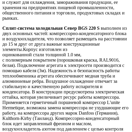
и служит для охлаждения, замораживания продукции, ее
хранения на предприятиях пищевой промышленности,
общественного питания и торговли, продуктовых складах и
рынках.
Сплит-система холодильная Север BGS 220 S
выполнен из
двух основных частей: компрессорно-конденсаторного блока
и воздухоохладителя, что позволяет размещать на расстоянии
до 15 м друг от друга важные конструкционные
элементы.Корпус изготовлен из
оцинкованной стали толщиной 1.0 мм,
с полимерным покрытием (порошковая краска, RAL9016,
белая). Подключение агрегата к электросети производится с
помощью кабеля (3м). Надежность и безопасность работы
теплообменника агрегата обеспечивают медная труба и
алюминиевые ребра. Воздушное охлаждение отвечает за
стабильную и качественную работу испарителя и
конденсатора. В конструкции предусмотрена электрическая
оттайка, которая увеличивает ресурс работы компрессора.
Применяется герметичный поршневой компрессор L'unite
Hermetique, возможна замена компрессора не ухудшающие его
работу, на компрессора других марок Danfoss (Германия),
Kulthorn-Kirby (Таиланд). Компрессорно-конденсаторный
блок идет заправленный фреоном и маслом,
воздухоохладитель азотом под давлением с целью контроля