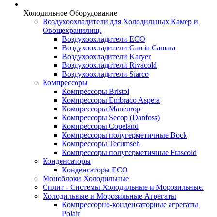
Холодильное Оборудование
Воздухоохладители для Холодильных Камер и
Овощехранилищ.
Воздухоохладители ECO
Воздухоохладители Garcia Camara
Воздухоохладители Karyer
Воздухоохладители Rivacold
Воздухоохладители Siarco
Компрессоры
Компрессоры Bristol
Компрессоры Embraco Aspera
Компрессоры Maneurop
Компрессоры Secop (Danfoss)
Компрессоры Copeland
Компрессоры полугерметичные Bock
Компрессоры Tecumseh
Компрессоры полугерметичные Frascold
Конденсаторы
Конденсаторы ECO
Моноблоки Холодильные
Сплит - Системы Холодильные и Морозильные.
Холодильные и Морозильные Агрегаты
Компрессорно-конденсаторные агрегаты
Polair