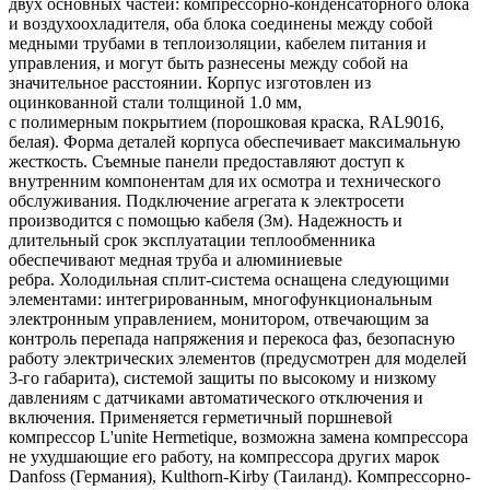
двух основных частей: компрессорно-конденсаторного блока
и воздухоохладителя, оба блока соединены между собой
медными трубами в теплоизоляции, кабелем питания и
управления, и могут быть разнесены между собой на
значительное расстоянии. Корпус изготовлен из
оцинкованной стали толщиной 1.0 мм,
с полимерным покрытием (порошковая краска, RAL9016,
белая). Форма деталей корпуса обеспечивает максимальную
жесткость. Съемные панели предоставляют доступ к
внутренним компонентам для их осмотра и технического
обслуживания. Подключение агрегата к электросети
производится с помощью кабеля (3м). Надежность и
длительный срок эксплуатации теплообменника
обеспечивают медная труба и алюминиевые
ребра. Холодильная сплит-система оснащена следующими
элементами: интегрированным, многофункциональным
электронным управлением, монитором, отвечающим за
контроль перепада напряжения и перекоса фаз, безопасную
работу электрических элементов (предусмотрен для моделей
3-го габарита), системой защиты по высокому и низкому
давлениям с датчиками автоматического отключения и
включения. Применяется герметичный поршневой
компрессор L'unite Hermetique, возможна замена компрессора
не ухудшающие его работу, на компрессора других марок
Danfoss (Германия), Kulthorn-Kirby (Таиланд). Компрессорно-