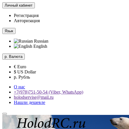
Личный кабинет
Регистрация
Авторизация
Язык
Russian
English
р.
Валюта
€ Euro
$ US Dollar
р. Рубль
О нас
+7(978)751-50-54 (Viber, WhatsApp)
holodservise@mail.ru
Нашли дешевле