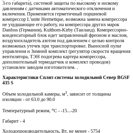
3-го габарита), системой защиты по высокому и низкому
давлениям с датчиками автоматического отключения и
включения. Применяется герметичный поршневой
компрессор L'unite Hermetique, возможна замена компрессора
не ухудшающие его работу, на компрессора других марок
Danfoss (Германия), Kulthorn-Kirby (Таиланд). Компрессорно-
конденсаторный блок идет заправленный фреоном и маслом,
воздухоохладитель азотом под давлением с целью контроля
возможных утечек при транспортировке. Выносной пульт
управления и Зимний комплект (регулятор скорости вращения
вентилятора, ТЭН подогрева картера компрессора,
дополнительный термодатчик и комплект проводов)
установлен заводом изготовителем. .
Характеристики Сплит-системы холодильной Север BGSF
435 S
3
Объем холодильной камеры, м
, зависит от толщины
изоляции - от 63.0 до 90.0
о
Температурный режим,
С - -15...-20
Габарит - 4
Холодопроизводительность, Вт, не менее - 5754