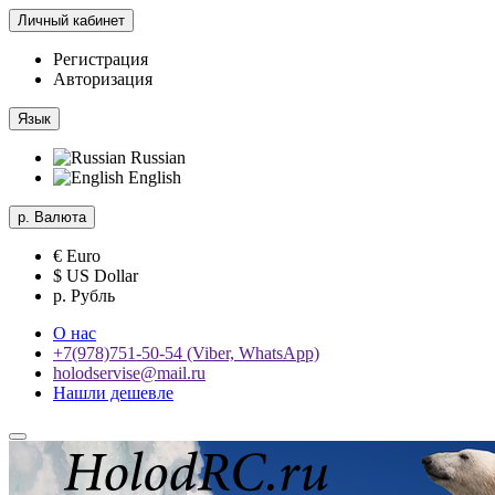
Личный кабинет
Регистрация
Авторизация
Язык
Russian
English
р.
Валюта
€ Euro
$ US Dollar
р. Рубль
О нас
+7(978)751-50-54 (Viber, WhatsApp)
holodservise@mail.ru
Нашли дешевле