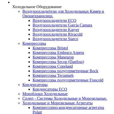
Холодильное Оборудование
Воздухоохладители для Холодильных Камер и
Овощехранилищ.
Воздухоохладители ECO
Воздухоохладители Garcia Camara
Воздухоохладители Karyer
Воздухоохладители Rivacold
Воздухоохладители Siarco
Компрессоры
Компрессоры Bristol
Компрессоры Embraco Aspera
Компрессоры Maneurop
Компрессоры Secop (Danfoss)
Компрессоры Copeland
Компрессоры полугерметичные Bock
Компрессоры Tecumseh
Компрессоры полугерметичные Frascold
Конденсаторы
Конденсаторы ECO
Моноблоки Холодильные
Сплит - Системы Холодильные и Морозильные.
Холодильные и Морозильные Агрегаты
Компрессорно-конденсаторные агрегаты
Polair