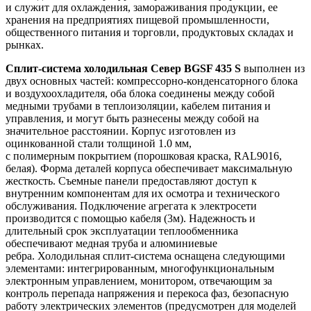
и служит для охлаждения, замораживания продукции, ее
хранения на предприятиях пищевой промышленности,
общественного питания и торговли, продуктовых складах и
рынках.
Сплит-система холодильная Север BGSF 435 S
выполнен из
двух основных частей: компрессорно-конденсаторного блока
и воздухоохладителя, оба блока соединены между собой
медными трубами в теплоизоляции, кабелем питания и
управления, и могут быть разнесены между собой на
значительное расстоянии. Корпус изготовлен из
оцинкованной стали толщиной 1.0 мм,
с полимерным покрытием (порошковая краска, RAL9016,
белая). Форма деталей корпуса обеспечивает максимальную
жесткость. Съемные панели предоставляют доступ к
внутренним компонентам для их осмотра и технического
обслуживания. Подключение агрегата к электросети
производится с помощью кабеля (3м). Надежность и
длительный срок эксплуатации теплообменника
обеспечивают медная труба и алюминиевые
ребра. Холодильная сплит-система оснащена следующими
элементами: интегрированным, многофункциональным
электронным управлением, монитором, отвечающим за
контроль перепада напряжения и перекоса фаз, безопасную
работу электрических элементов (предусмотрен для моделей