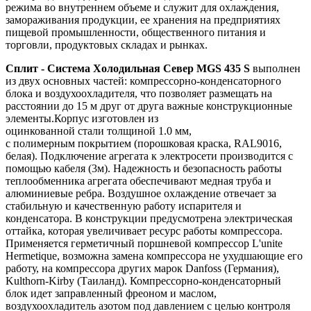
режима во внутреннем объеме и служит для охлаждения,
замораживания продукции, ее хранения на предприятиях
пищевой промышленности, общественного питания и
торговли, продуктовых складах и рынках.
Сплит - Система Холодильная Север MGS 435 S
выполнен
из двух основных частей: компрессорно-конденсаторного
блока и воздухоохладителя, что позволяет размещать на
расстоянии до 15 м друг от друга важные конструкционные
элементы.Корпус изготовлен из
оцинкованной стали толщиной 1.0 мм,
с полимерным покрытием (порошковая краска, RAL9016,
белая). Подключение агрегата к электросети производится с
помощью кабеля (3м). Надежность и безопасность работы
теплообменника агрегата обеспечивают медная труба и
алюминиевые ребра. Воздушное охлаждение отвечает за
стабильную и качественную работу испарителя и
конденсатора. В конструкции предусмотрена электрическая
оттайка, которая увеличивает ресурс работы компрессора.
Применяется герметичный поршневой компрессор L'unite
Hermetique, возможна замена компрессора не ухудшающие его
работу, на компрессора других марок Danfoss (Германия),
Kulthorn-Kirby (Таиланд). Компрессорно-конденсаторный
блок идет заправленный фреоном и маслом,
воздухоохладитель азотом под давлением с целью контроля