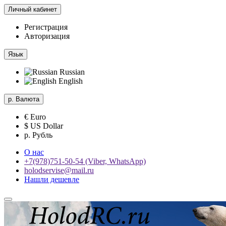
Личный кабинет
Регистрация
Авторизация
Язык
Russian
English
р.
Валюта
€ Euro
$ US Dollar
р. Рубль
О нас
+7(978)751-50-54 (Viber, WhatsApp)
holodservise@mail.ru
Нашли дешевле