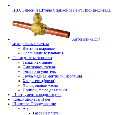
ПВХ Завесы и Шторы Силиконовые от Производителя.
Автоматика для
холодильных систем
Вентили шаровые
Соленоидные клапаны
Расходные материалы
Гайки накидные
Смотровые стекла
Фильтр-осушитель
Труба медная, фитинги, изоляция
Хладагент (фреон)
Холодильные масла
Припой, флюс для пайки
Инструмент холодильщика
Кондиционеры Haier
Пищевое Оборудование
Abat
Газовые плиты