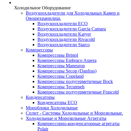
Холодильное Оборудование
Воздухоохладители для Холодильных Камер и
Овощехранилищ.
Воздухоохладители ECO
Воздухоохладители Garcia Camara
Воздухоохладители Karyer
Воздухоохладители Rivacold
Воздухоохладители Siarco
Компрессоры
Компрессоры Bristol
Компрессоры Embraco Aspera
Компрессоры Maneurop
Компрессоры Secop (Danfoss)
Компрессоры Copeland
Компрессоры полугерметичные Bock
Компрессоры Tecumseh
Компрессоры полугерметичные Frascold
Конденсаторы
Конденсаторы ECO
Моноблоки Холодильные
Сплит - Системы Холодильные и Морозильные.
Холодильные и Морозильные Агрегаты
Компрессорно-конденсаторные агрегаты
Polair