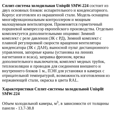
Сплит-система холодильная Unisplit SMW-224
состоит из
двух основных блоков: испарительного и конденсаторного.
Корпус изготовлен из окрашенной стали. Модель оснащена
многофункциональным контроллером и мощным
малошумным вентилятором. Применяется герметичный
поршневой компрессор европейского производства. Отдельно
комплектуется дополнительными опциями: Зимний
комплект с реле давления (ЗК с РД), Зимний комплект с
плавной регулировкой скорости вращения вентилятора
конденсатора (ЗК с ДАН), выносной пульт дистанционного
управления, запорные краны (установка на линиях
нагнетания и всаса), заправка фреоном, врезка
дополнительного выключателя, комплект медных трубок,
теплоизоляции и проводов для соединения внешнего и
внутреннего блоков 1 м., ПЭН для установки в камерах с
отрицательной температурой, возможность изготовления из
нержавеющей стали, окраска в цвета RAL.
Характеристики Сплит-системы холодильной Unisplit
SMW-224
3
Объем холодильной камеры, м
, в зависимости от толщины
панели - 13.7-38.8