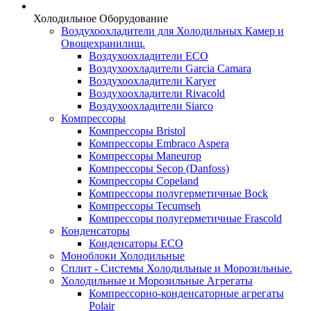
Холодильное Оборудование
Воздухоохладители для Холодильных Камер и
Овощехранилищ.
Воздухоохладители ECO
Воздухоохладители Garcia Camara
Воздухоохладители Karyer
Воздухоохладители Rivacold
Воздухоохладители Siarco
Компрессоры
Компрессоры Bristol
Компрессоры Embraco Aspera
Компрессоры Maneurop
Компрессоры Secop (Danfoss)
Компрессоры Copeland
Компрессоры полугерметичные Bock
Компрессоры Tecumseh
Компрессоры полугерметичные Frascold
Конденсаторы
Конденсаторы ECO
Моноблоки Холодильные
Сплит - Системы Холодильные и Морозильные.
Холодильные и Морозильные Агрегаты
Компрессорно-конденсаторные агрегаты
Polair