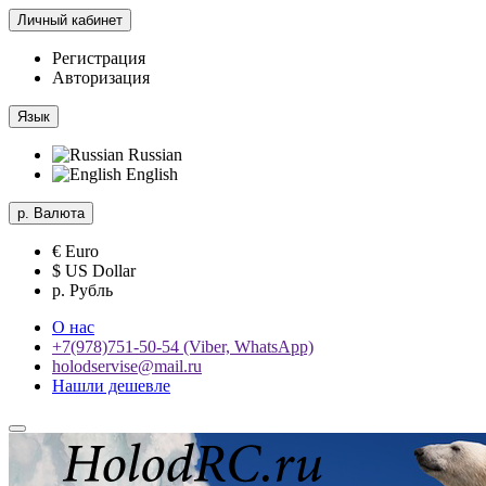
Личный кабинет
Регистрация
Авторизация
Язык
Russian
English
р.
Валюта
€ Euro
$ US Dollar
р. Рубль
О нас
+7(978)751-50-54 (Viber, WhatsApp)
holodservise@mail.ru
Нашли дешевле