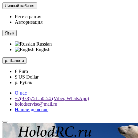
Личный кабинет
Регистрация
Авторизация
Язык
Russian
English
р.
Валюта
€ Euro
$ US Dollar
р. Рубль
О нас
+7(978)751-50-54 (Viber, WhatsApp)
holodservise@mail.ru
Нашли дешевле