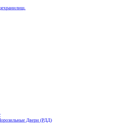
щехранилищ.
r
орозильные Двери (РДД)