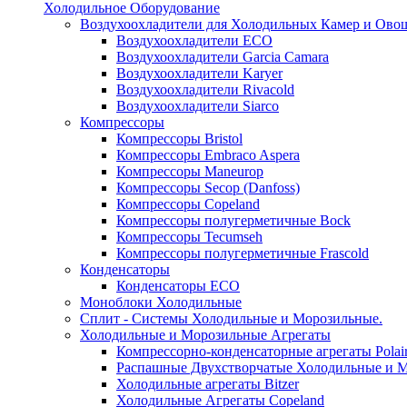
Холодильное Оборудование
Воздухоохладители для Холодильных Камер и Ово
Воздухоохладители ECO
Воздухоохладители Garcia Camara
Воздухоохладители Karyer
Воздухоохладители Rivacold
Воздухоохладители Siarco
Компрессоры
Компрессоры Bristol
Компрессоры Embraco Aspera
Компрессоры Maneurop
Компрессоры Secop (Danfoss)
Компрессоры Copeland
Компрессоры полугерметичные Bock
Компрессоры Tecumseh
Компрессоры полугерметичные Frascold
Конденсаторы
Конденсаторы ECO
Моноблоки Холодильные
Сплит - Системы Холодильные и Морозильные.
Холодильные и Морозильные Агрегаты
Компрессорно-конденсаторные агрегаты Polai
Распашные Двухстворчатые Холодильные и М
Холодильные агрегаты Bitzer
Холодильные Агрегаты Copeland