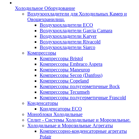
Холодильное Оборудование
Воздухоохладители для Холодильных Камер и
Овощехранилищ.
Воздухоохладители ECO
Воздухоохладители Garcia Camara
Воздухоохладители Karyer
Воздухоохладители Rivacold
Воздухоохладители Siarco
Компрессоры
Компрессоры Bristol
Компрессоры Embraco Aspera
Компрессоры Maneurop
Компрессоры Secop (Danfoss)
Компрессоры Copeland
Компрессоры полугерметичные Bock
Компрессоры Tecumseh
Компрессоры полугерметичные Frascold
Конденсаторы
Конденсаторы ECO
Моноблоки Холодильные
Сплит - Системы Холодильные и Морозильные.
Холодильные и Морозильные Агрегаты
Компрессорно-конденсаторные агрегаты
Polair