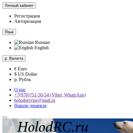
Личный кабинет
Регистрация
Авторизация
Язык
Russian
English
р.
Валюта
€ Euro
$ US Dollar
р. Рубль
О нас
+7(978)751-50-54 (Viber, WhatsApp)
holodservise@mail.ru
Нашли дешевле