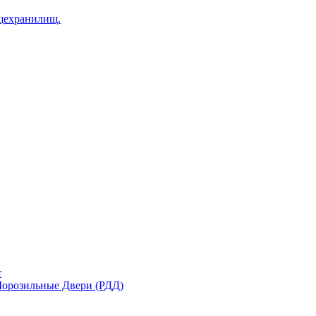
щехранилищ.
r
орозильные Двери (РДД)