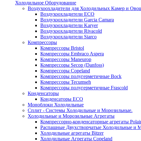
Холодильное Оборудование
Воздухоохладители для Холодильных Камер и Ово
Воздухоохладители ECO
Воздухоохладители Garcia Camara
Воздухоохладители Karyer
Воздухоохладители Rivacold
Воздухоохладители Siarco
Компрессоры
Компрессоры Bristol
Компрессоры Embraco Aspera
Компрессоры Maneurop
Компрессоры Secop (Danfoss)
Компрессоры Copeland
Компрессоры полугерметичные Bock
Компрессоры Tecumseh
Компрессоры полугерметичные Frascold
Конденсаторы
Конденсаторы ECO
Моноблоки Холодильные
Сплит - Системы Холодильные и Морозильные.
Холодильные и Морозильные Агрегаты
Компрессорно-конденсаторные агрегаты Polai
Распашные Двухстворчатые Холодильные и М
Холодильные агрегаты Bitzer
Холодильные Агрегаты Copeland