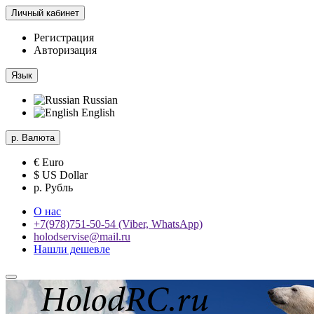
Личный кабинет
Регистрация
Авторизация
Язык
Russian
English
р.
Валюта
€ Euro
$ US Dollar
р. Рубль
О нас
+7(978)751-50-54 (Viber, WhatsApp)
holodservise@mail.ru
Нашли дешевле