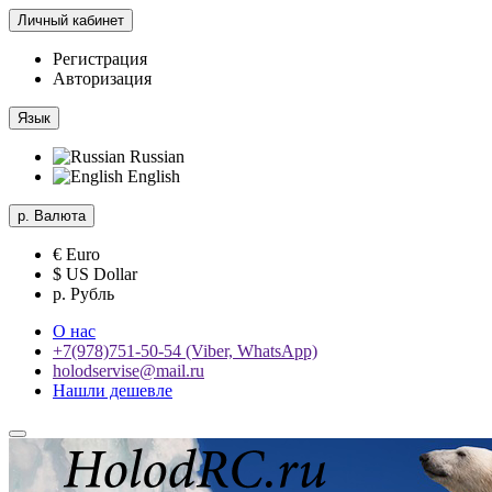
Личный кабинет
Регистрация
Авторизация
Язык
Russian
English
р.
Валюта
€ Euro
$ US Dollar
р. Рубль
О нас
+7(978)751-50-54 (Viber, WhatsApp)
holodservise@mail.ru
Нашли дешевле