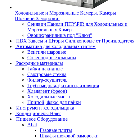
Холодильные и Морозильные Камеры. Камеры
Шоковой Заморозки.
Сэндвич Панели ППУ\PIR для Холодильных и
Морозильных Камер.
Овощехранилища под "Ключ"
ПВХ Завесы и Шторы Силиконовые от Производителя.
Автоматика для холодильных систем
Вентили шаровые
Соленоидные клапаны
Расходные материалы
Гайки накидные
Смотровые стекла
Фильтр-осушитель
Труба медная, фитинги, изоляция
Хладагент (фреон)
Холодильные масла
Припой, флюс для пайки
Инструмент холодильщика
Кондиционеры Haier
Пищевое Оборудование
Abat
Газовые плиты
Шкафы шоковой заморозки