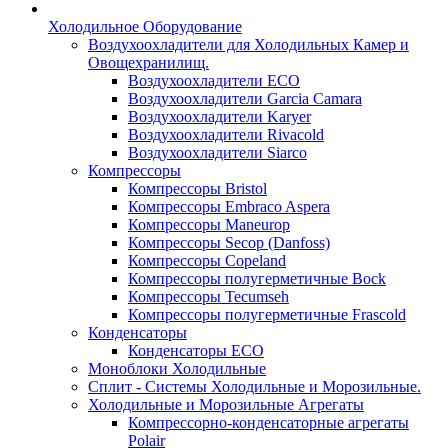
Холодильное Оборудование
Воздухоохладители для Холодильных Камер и
Овощехранилищ.
Воздухоохладители ECO
Воздухоохладители Garcia Camara
Воздухоохладители Karyer
Воздухоохладители Rivacold
Воздухоохладители Siarco
Компрессоры
Компрессоры Bristol
Компрессоры Embraco Aspera
Компрессоры Maneurop
Компрессоры Secop (Danfoss)
Компрессоры Copeland
Компрессоры полугерметичные Bock
Компрессоры Tecumseh
Компрессоры полугерметичные Frascold
Конденсаторы
Конденсаторы ECO
Моноблоки Холодильные
Сплит - Системы Холодильные и Морозильные.
Холодильные и Морозильные Агрегаты
Компрессорно-конденсаторные агрегаты
Polair