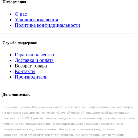
Информация
О нас
Условия соглашения
Политика конфидициальности
Служба поддержки
Гарантии качества
Доставка и оплата
Возврат товара
Контакты
Производители
Дополнительно
Внимание, данный Интернет-сайт носит исключительно информационный характер и
ни при каких условиях не является публичной офертой, определяемой положениями
Статьи 437 ГК РФ. Цены на сайте приведены, как справочная информация и могут быть
изменены без предупреждения. Производитель может изменить характеристики
товара, внешний вид, комплектацию, без предварительного уведомления.
Изображения могут отличаться от действительного вида товара. Для получения