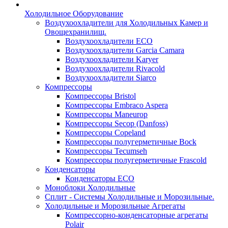
Холодильное Оборудование
Воздухоохладители для Холодильных Камер и
Овощехранилищ.
Воздухоохладители ECO
Воздухоохладители Garcia Camara
Воздухоохладители Karyer
Воздухоохладители Rivacold
Воздухоохладители Siarco
Компрессоры
Компрессоры Bristol
Компрессоры Embraco Aspera
Компрессоры Maneurop
Компрессоры Secop (Danfoss)
Компрессоры Copeland
Компрессоры полугерметичные Bock
Компрессоры Tecumseh
Компрессоры полугерметичные Frascold
Конденсаторы
Конденсаторы ECO
Моноблоки Холодильные
Сплит - Системы Холодильные и Морозильные.
Холодильные и Морозильные Агрегаты
Компрессорно-конденсаторные агрегаты
Polair