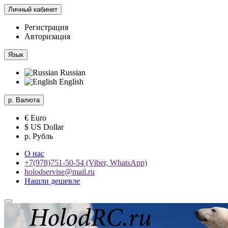
Личный кабинет
Регистрация
Авторизация
Язык
Russian
English
р.
Валюта
€ Euro
$ US Dollar
р. Рубль
О нас
+7(978)751-50-54 (Viber, WhatsApp)
holodservise@mail.ru
Нашли дешевле