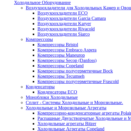
Холодильное Оборудование
Воздухоохладители для Холодильных Камер и Ово
Воздухоохладители ECO
Воздухоохладители Garcia Camara
Воздухоохладители Karyer
Воздухоохладители Rivacold
Воздухоохладители Siarco
Компрессоры
Компрессоры Bristol
Компрессоры Embraco Aspera
Компрессоры Maneurop
Компрессоры Secop (Danfoss)
Компрессоры Copeland
Компрессоры полугерметичные Bock
Компрессоры Tecumseh
Компрессоры полугерметичные Frascold
Конденсаторы
Конденсаторы ECO
Моноблоки Холодильные
Сплит - Системы Холодильные и Морозильные.
Холодильные и Морозильные Агрегаты
Компрессорно-конденсаторные агрегаты Polai
Распашные Двухстворчатые Холодильные и М
Холодильные агрегаты Bitzer
Холодильные Агрегаты Copeland