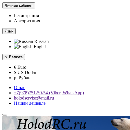
Личный кабинет
Регистрация
Авторизация
Язык
Russian
English
р.
Валюта
€ Euro
$ US Dollar
р. Рубль
О нас
+7(978)751-50-54 (Viber, WhatsApp)
holodservise@mail.ru
Нашли дешевле