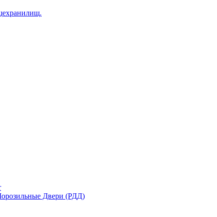
щехранилищ.
r
орозильные Двери (РДД)