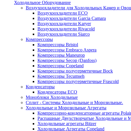
Холодильное Оборудование
Воздухоохладители для Холодильных Камер и Ово
Воздухоохладители ECO
Воздухоохладители Garcia Camara
Воздухоохладители Karyer
Воздухоохладители Rivacold
Воздухоохладители Siarco
Компрессоры
Компрессоры Bristol
Компрессоры Embraco Aspera
Компрессоры Maneurop
Компрессоры Secop (Danfoss)
Компрессоры Copeland
Компрессоры полугерметичные Bock
Компрессоры Tecumseh
Компрессоры полугерметичные Frascold
Конденсаторы
Конденсаторы ECO
Моноблоки Холодильные
Сплит - Системы Холодильные и Морозильные.
Холодильные и Морозильные Агрегаты
Компрессорно-конденсаторные агрегаты Polai
Распашные Двухстворчатые Холодильные и М
Холодильные агрегаты Bitzer
Холодильные Агрегаты Copeland