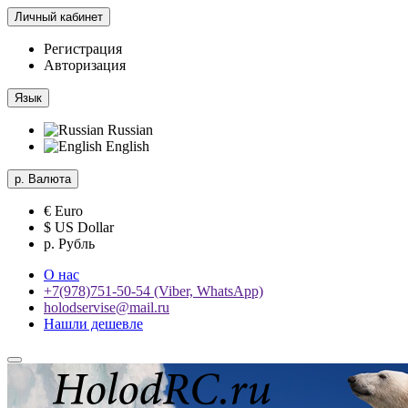
Личный кабинет
Регистрация
Авторизация
Язык
Russian
English
р.
Валюта
€ Euro
$ US Dollar
р. Рубль
О нас
+7(978)751-50-54 (Viber, WhatsApp)
holodservise@mail.ru
Нашли дешевле