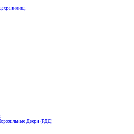
щехранилищ.
r
орозильные Двери (РДД)