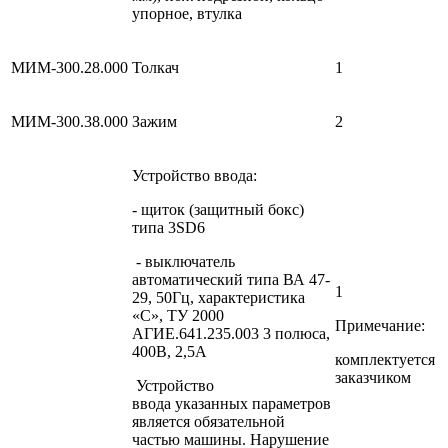
упорное, втулка
МИМ-300.28.000
Толкач
1
МИМ-300.38.000
Зажим
2
Устройство ввода:
- щиток (защитный бокс)
типа 3SD6
- выключатель
автоматический типа ВА 47-
1
29, 50Гц, характеристика
«С», ТУ 2000
Примечание:
АГИЕ.641.235.003 3 полюса,
400В, 2,5А
комплектуется
заказчиком
Устройство
ввода указанных параметров
является обязательной
частью машины. Нарушение