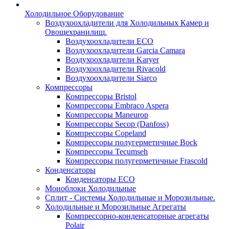
Холодильное Оборудование
Воздухоохладители для Холодильных Камер и
Овощехранилищ.
Воздухоохладители ECO
Воздухоохладители Garcia Camara
Воздухоохладители Karyer
Воздухоохладители Rivacold
Воздухоохладители Siarco
Компрессоры
Компрессоры Bristol
Компрессоры Embraco Aspera
Компрессоры Maneurop
Компрессоры Secop (Danfoss)
Компрессоры Copeland
Компрессоры полугерметичные Bock
Компрессоры Tecumseh
Компрессоры полугерметичные Frascold
Конденсаторы
Конденсаторы ECO
Моноблоки Холодильные
Сплит - Системы Холодильные и Морозильные.
Холодильные и Морозильные Агрегаты
Компрессорно-конденсаторные агрегаты
Polair