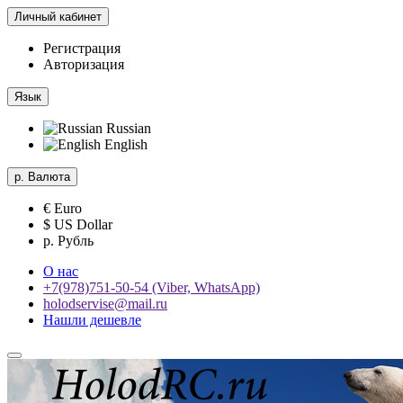
Личный кабинет
Регистрация
Авторизация
Язык
Russian
English
р.
Валюта
€ Euro
$ US Dollar
р. Рубль
О нас
+7(978)751-50-54 (Viber, WhatsApp)
holodservise@mail.ru
Нашли дешевле