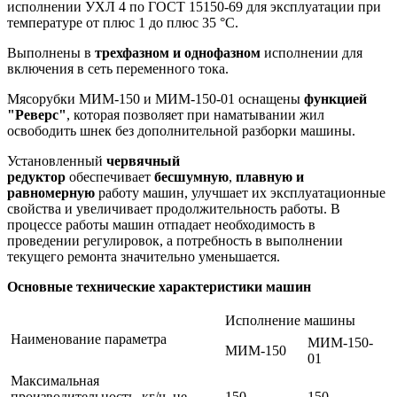
исполнении УХЛ 4 по ГОСТ 15150-69 для эксплуатации при
температуре от плюс 1 до плюс 35 °С.
Выполнены в
трехфазном и однофазном
исполнении для
включения в сеть переменного тока.
Мясорубки МИМ-150 и МИМ-150-01 оснащены
функцией
"Реверс"
, которая позволяет при наматывании жил
освободить шнек без дополнительной разборки машины.
Установленный
червячный
редуктор
обеспечивает
бесшумную
,
плавную и
равномерную
работу машин, улучшает их эксплуатационные
свойства и увеличивает продолжительность работы. В
процессе работы машин отпадает необходимость в
проведении регулировок, а потребность в выполнении
текущего ремонта значительно уменьшается.
Основные технические характеристики машин
Исполнение машины
Наименование параметра
МИМ-150-
МИМ-150
01
Максимальная
производительность, кг/ч, не
150
150