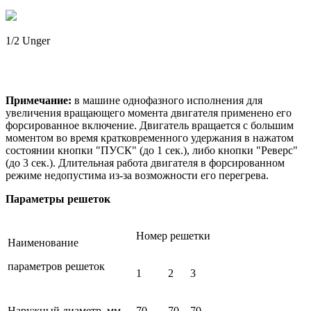
1/2 Unger
Примечание:
в машине однофазного исполнения для
увеличения вращающего момента двигателя применено его
форсированное включение. Двигатель вращается с большим
моментом во время кратковременного удержания в нажатом
состоянии кнопки "ПУСК" (до 1 сек.), либо кнопки "Реверс"
(до 3 сек.). Длительная работа двигателя в форсированном
режиме недопустима из-за возможности его перегрева.
Параметры решеток
Номер решетки
Наименование
параметров решеток
1
2
3
Наружный диаметр, мм
70
70
70